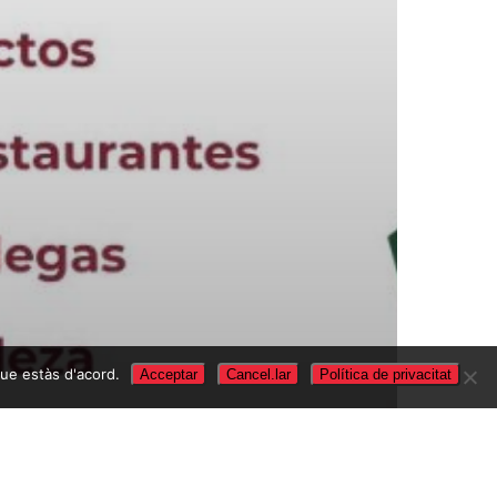
que estàs d'acord.
Acceptar
Cancel.lar
Política de privacitat