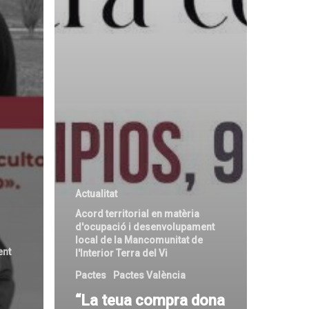
Actualitat
Acord territorial en matèria
d'ocupació i desenvolupament
local de la Mancomunitat de
ent
l'Interior Terra del Vi
Pactes
Pactes València
“La teua compra dona