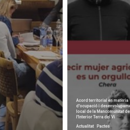
Acord territorial en matèria
d'ocupació i desenvolupam
local de la Mancomunitat de
l'Interior Terra del Vi
Actualitat
Pactes