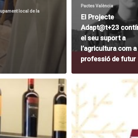
Pactes València
lupament local de la
El Projecte
Adapt@t+23 contí
el seu suport a
l’agricultura com a
professió de futur