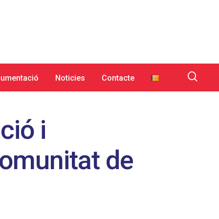
umentació
Noticies
Contacte
ció i
omunitat de