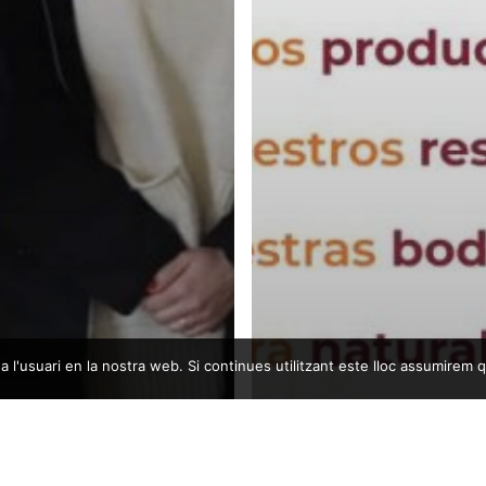
 l'usuari en la nostra web. Si continues utilitzant este lloc assumirem 