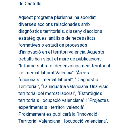
2019
de Castelló.
Infografies 2023
Territorial
Documentació
2020
Necessitats Formative
Aquest programa pluriennal ha abordat
Audiovisuals
Noticies
2021
diverses accions relacionades amb
Formació Pactes 2022
Informació Estadística
Actualitat
Contacte
diagnòstics territorials, disseny d’accions
2022
Altres Accions: Histori
estratègiques, anàlisis de necessitats
ODS
Butlletins de Notícies
2023
formatives o estudi de processos
2017
d’innovació en el territori valencià. Aquests
Resums Projectes
2024
2018
treballs han sigut el marc de publicacions:
Experimentals
Informes Comarcal
“Informe sobre el desenvolupament territorial
2019
i el mercat laboral Valencià”, “Àrees
2020
funcionals i mercat laboral”, “Diagnòstic
Territorial”, “La indústria valenciana. Una visió
territorial del mercat laboral”, “Estratègies
territorials i ocupació valenciana” i “Projectes
experimentals i territori valencià”.
Pròximament es publicarà la “Innovació
Territorial Valenciana i l’ocupació valenciana”.