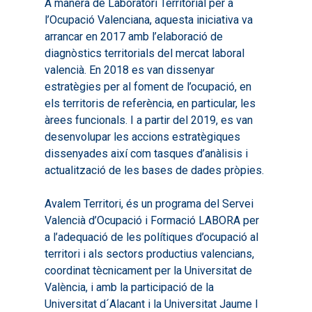
A manera de Laboratori Territorial per a
l’Ocupació Valenciana, aquesta iniciativa va
arrancar en 2017 amb l’elaboració de
diagnòstics territorials del mercat laboral
valencià. En 2018 es van dissenyar
estratègies per al foment de l’ocupació, en
els territoris de referència, en particular, les
àrees funcionals. I a partir del 2019, es van
Inici
desenvolupar les accions estratègiques
dissenyades així com tasques d’anàlisis i
Presentació
actualització de les bases de dades pròpies.
Què és Avalem Territor
Missions
Avalem Territori, és un programa del Servei
Diagnòstics
Publicacions
Valencià d’Ocupació i Formació LABORA per
a l’adequació de les polítiques d’ocupació al
Objectius
2016
Infografies
territori i als sectors productius valencians,
Valoració de Projectes
2017
coordinat tècnicament per la Universitat de
Infografies 2021
Pactes per l’Ocupa
Experimentals
València, i amb la participació de la
2018
Infografies 2022
LABORA
Universitat d´Alacant i la Universitat Jaume I
Processos d’Innovaci