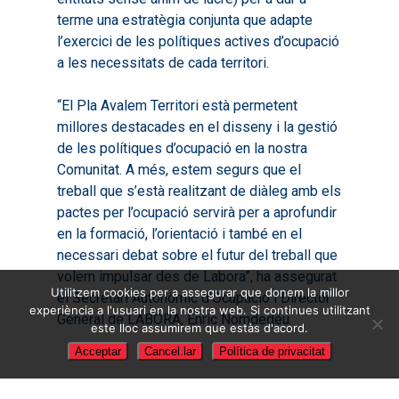
terme una estratègia conjunta que adapte
l’exercici de les polítiques actives d’ocupació
a les necessitats de cada territori.
“El Pla Avalem Territori està permetent
millores destacades en el disseny i la gestió
de les polítiques d’ocupació en la nostra
Comunitat. A més, estem segurs que el
treball que s’està realitzant de diàleg amb els
pactes per l’ocupació servirà per a aprofundir
en la formació, l’orientació i també en el
necessari debat sobre el futur del treball que
volem impulsar des de Labora”, ha assegurat
Utilitzem cookies per a assegurar que donem la millor
el Secretari Autonòmic d’Ocupació i Director
experiència a l'usuari en la nostra web. Si continues utilitzant
General de LABORA, Enric Nomdedéu.
este lloc assumirem que estàs d'acord.
Acceptar
Cancel.lar
Política de privacitat