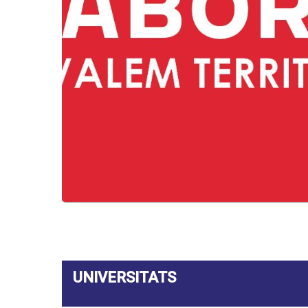
No
UNIVERSITATS
Em