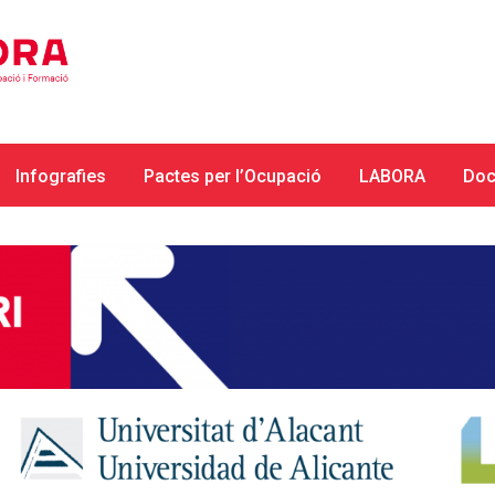
Infografies
Pactes per l’Ocupació
LABORA
Doc