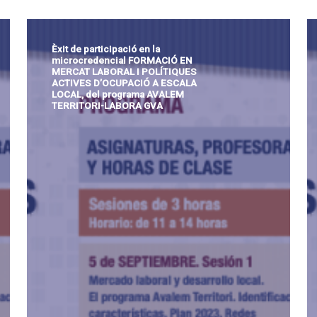
Èxit de participació en la
microcredencial FORMACIÓ EN
MERCAT LABORAL I POLÍTIQUES
ACTIVES D’OCUPACIÓ A ESCALA
Si continúas, aceptas la política de privacidad
LOCAL, del programa AVALEM
TERRITORI-LABORA GVA