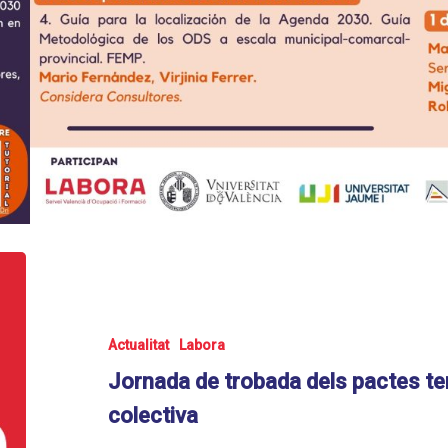
Actualitat
Labora
Jornada de trobada dels pactes terri
colectiva
El pròxim dia 24 d'octubre tindrà lloc en la Faculta
Universitat de València la JORNADA DE DEBAT