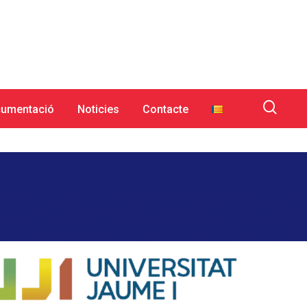
umentació
Noticies
Contacte