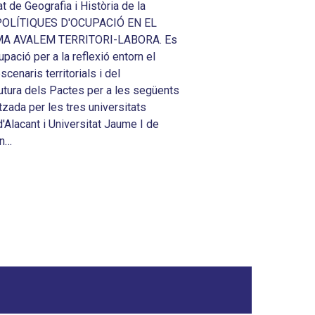
A AVALEM TERRITORI-LABORA. Es
ació per a la reflexió entorn el
cenaris territorials i del
utura dels Pactes per a les següents
ada per les tres universitats
'Alacant i Universitat Jaume I de
n…
CERRAR
?