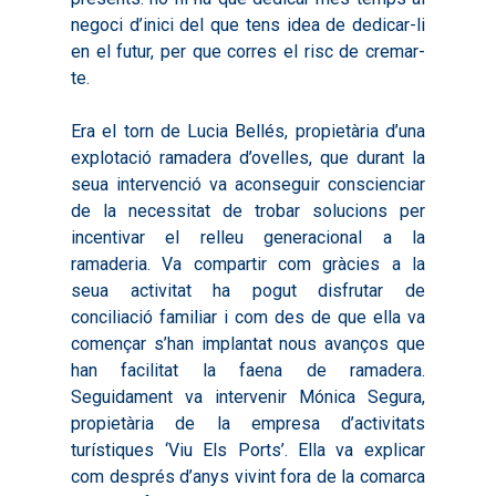
negoci d’inici del que tens idea de dedicar-li
en el futur, per que corres el risc de cremar-
te.
Inici
Era el torn de Lucia Bellés, propietària d’una
Presentació
explotació ramadera d’ovelles, que durant la
seua intervenció va aconseguir conscienciar
Què és Avalem Territor
Missions
de la necessitat de trobar solucions per
Diagnòstics
Publicacions
incentivar el relleu generacional a la
ramaderia. Va compartir com gràcies a la
Objectius
2016
Infografies
seua activitat ha pogut disfrutar de
Valoració de Projectes
2017
conciliació familiar i com des de que ella va
Infografies 2021
Pactes per l’Ocupa
Experimentals
començar s’han implantat nous avanços que
2018
Infografies 2022
LABORA
han facilitat la faena de ramadera.
Processos d’Innovaci
2019
Seguidament va intervenir Mónica Segura,
Infografies 2023
Territorial
Documentació
propietària de la empresa d’activitats
2020
Necessitats Formative
turístiques ‘Viu Els Ports’. Ella va explicar
Audiovisuals
Noticies
2021
com després d’anys vivint fora de la comarca
Formació Pactes 2022
Informació Estadística