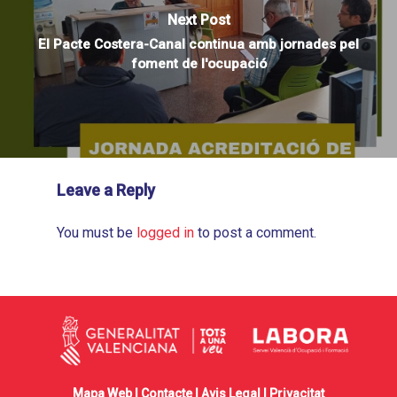
Next Post
El Pacte Costera-Canal continua amb jornades pel
foment de l'ocupació
Leave a Reply
You must be
logged in
to post a comment.
Mapa Web |
Contacte
|
Avis Legal
|
Privacitat