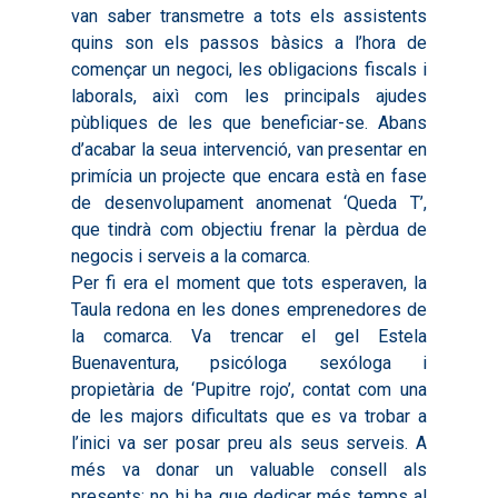
van saber transmetre a tots els assistents
quins son els passos bàsics a l’hora de
començar un negoci, les obligacions fiscals i
laborals, aixì com les principals ajudes
pùbliques de les que beneficiar-se. Abans
d’acabar la seua intervenció, van presentar en
primícia un projecte que encara està en fase
de desenvolupament anomenat ‘Queda T’,
que tindrà com objectiu frenar la pèrdua de
negocis i serveis a la comarca.
Per fi era el moment que tots esperaven, la
Taula redona en les dones emprenedores de
la comarca. Va trencar el gel Estela
Buenaventura, psicóloga sexóloga i
propietària de ‘Pupitre rojo’, contat com una
de les majors dificultats que es va trobar a
l’inici va ser posar preu als seus serveis. A
més va donar un valuable consell als
presents: no hi ha que dedicar més temps al