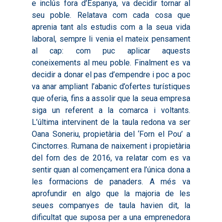
Actualitat
Contacte
e inclús fora d’Espanya, va decidir tornar al
2022
Altres Accions: Histori
seu poble. Relatava com cada cosa que
ODS
Butlletins de Notícies
2023
aprenia tant als estudis com a la seua vida
2017
laboral, sempre li venia el mateix pensament
Resums Projectes
2024
2018
al cap: com puc aplicar aquests
Experimentals
Informes Comarcal
coneixements al meu poble. Finalment es va
2019
decidir a donar el pas d’empendre i poc a poc
2020
va anar ampliant l’abanic d’ofertes turístiques
que oferia, fins a assolir que la seua empresa
siga un referent a la comarca i voltants.
L’última intervinent de la taula redona va ser
Oana Soneriu, propietària del ‘Forn el Pou’ a
Cinctorres. Rumana de naixement i propietària
del forn des de 2016, va relatar com es va
sentir quan al començament era l’única dona a
les formacions de panaders. A més va
aprofundir en algo que la majoria de les
seues companyes de taula havien dit, la
dificultat que suposa per a una emprenedora