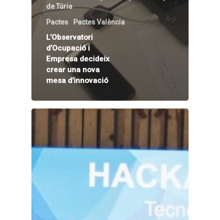
de Túria
Pactes
Pactes València
L’Observatori
d’Ocupació i
Empresa decideix
crear una nova
mesa d’innovació
Inici
Presentació
Què és Avalem Territor