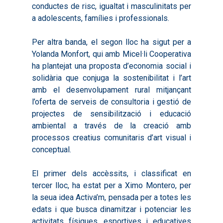
conductes de risc, igualtat i masculinitats per
Valoració de Projectes
2017
Infografies 2021
Pactes per l’Ocupa
a adolescents, famílies i professionals.
Experimentals
2018
Infografies 2022
LABORA
Processos d’Innovaci
Per altra banda, el segon lloc ha sigut per a
2019
Infografies 2023
Territorial
Documentació
Yolanda Monfort, qui amb Micel·li Cooperativa
2020
ha plantejat una proposta d’economia social i
Necessitats Formative
Audiovisuals
Noticies
solidària que conjuga la sostenibilitat i l’art
2021
Formació Pactes 2022
Informació Estadística
amb el desenvolupament rural mitjançant
Actualitat
Contacte
2022
l’oferta de serveis de consultoria i gestió de
Altres Accions: Histori
ODS
Butlletins de Notícies
projectes de sensibilització i educació
2023
2017
ambiental a través de la creació amb
Resums Projectes
2024
processos creatius comunitaris d’art visual i
2018
Experimentals
conceptual.
Informes Comarcal
2019
El primer dels accèssits, i classificat en
2020
tercer lloc, ha estat per a Ximo Montero, per
la seua idea Activa’m, pensada per a totes les
edats i que busca dinamitzar i potenciar les
activitats físiques, esportives i educatives