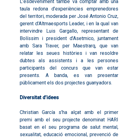
L’esdeveniment també va comptar amb una
taula redona d’experiències emprenedores
del territori, moderada per José Antonio Cruz,
gerent d’Altmaesports Leader, i en la qual van
intervindre Luis Gargallo, representant de
Bolíssim i president d’Asetmico, juntament
amb Sara Traver, per Maestrarq, que van
relatar les seues històries i van resoldre
dubtes als assistents i a les persones
participants del concurs que van estar
presents. A banda, es van presentar
públicament els dos projectes guanyadors.
Inici
Presentació
Diversitat d’idees
Què és Avalem Territor
Missions
Christian García s’ha alçat amb el primer
premi amb el seu projecte denominat HARI
Diagnòstics
Publicacions
basat en el seu programa de salut mental,
Objectius
2016
Infografies
sexualitat, educació emocional, prevenció de