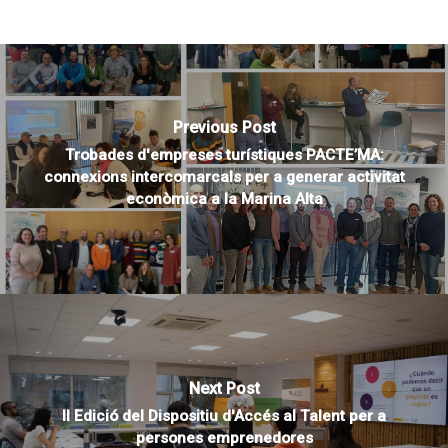
Previous Post
Trobades d'empreses turístiques PACTE’MA:
connexions intercomarcals per a generar activitat
econòmica a la Marina Alta
Next Post
II Edició del Dispositiu d'Accés al Talent per a
persones emprenedores