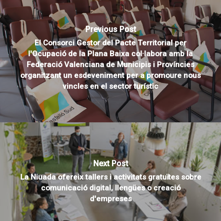
Previous Post
El Consorci Gestor del Pacte Territorial per
l'Ocupació de la Plana Baixa col·labora amb la
Federació Valenciana de Municipis i Províncies
organitzant un esdeveniment per a promoure nous
vincles en el sector turístic
Next Post
La Niuada ofereix tallers i activitats gratuïtes sobre
comunicació digital, llengües o creació
d'empreses