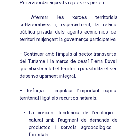
Per a abordar aquests reptes es pretén:
– Afermar les xarxes territorials
col·laboratives i, especialment, la relació
pública-privada dels agents econòmics del
territori mitjançant la governança participativa.
– Continuar amb l’impuls al sector transversal
del Turisme i la marca de destí Tierra Boval,
que abasta a tot el territori i possibilita el seu
Inici
desenvolupament integral.
Presentació
– Reforçar i impulsar l’important capital
territorial lligat als recursos naturals:
Què és Avalem Territor
Missions
Diagnòstics
La creixent tendència de l’ecològic i
Publicacions
natural amb l’augment de demanda de
Objectius
2016
Infografies
productes i serveis agroecològics i
Valoració de Projectes
forestals.
2017