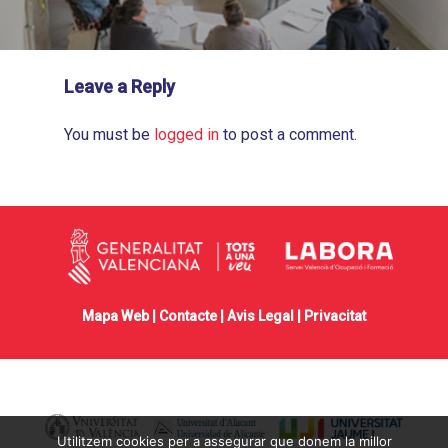
Leave a Reply
You must be
logged in
to post a comment.
Mapa Web |
Contacte
|
Avis Legal
|
Privacitat
Utilitzem cookies per a assegurar que donem la millor