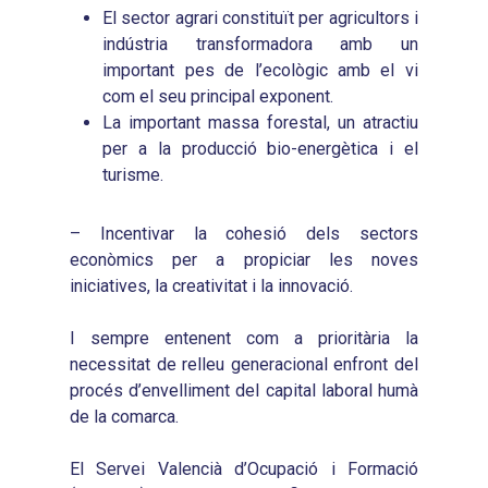
Infografies 2021
Pactes per l’Ocupa
Experimentals
El sector agrari constituït per agricultors i
2018
Infografies 2022
indústria transformadora amb un
LABORA
Processos d’Innovaci
important pes de l’ecològic amb el vi
2019
Infografies 2023
Territorial
Documentació
com el seu principal exponent.
2020
Necessitats Formative
La important massa forestal, un atractiu
Audiovisuals
Noticies
per a la producció bio-energètica i el
2021
Formació Pactes 2022
Informació Estadística
Actualitat
turisme.
Contacte
2022
Altres Accions: Histori
ODS
Butlletins de Notícies
2023
– Incentivar la cohesió dels sectors
2017
econòmics per a propiciar les noves
Resums Projectes
2024
2018
iniciatives, la creativitat i la innovació.
Experimentals
Informes Comarcal
2019
I sempre entenent com a prioritària la
2020
necessitat de relleu generacional enfront del
procés d’envelliment del capital laboral humà
de la comarca.
El Servei Valencià d’Ocupació i Formació