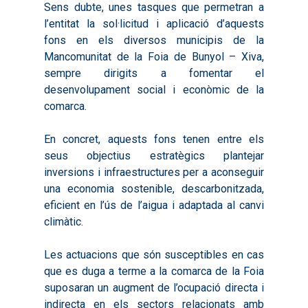
Sens dubte, unes tasques que permetran a
l’entitat la sol·licitud i aplicació d’aquests
fons en els diversos municipis de la
Mancomunitat de la Foia de Bunyol – Xiva,
sempre dirigits a fomentar el
desenvolupament social i econòmic de la
Inici
comarca.
Presentació
En concret, aquests fons tenen entre els
Què és Avalem Territor
Missions
seus objectius estratègics plantejar
inversions i infraestructures per a aconseguir
Diagnòstics
Publicacions
una economia sostenible, descarbonitzada,
Objectius
2016
Infografies
eficient en l’ús de l’aigua i adaptada al canvi
climàtic.
Valoració de Projectes
2017
Infografies 2021
Pactes per l’Ocupa
Experimentals
2018
Infografies 2022
Les actuacions que són susceptibles en cas
LABORA
Processos d’Innovaci
que es duga a terme a la comarca de la Foia
2019
Infografies 2023
Territorial
Documentació
suposaran un augment de l’ocupació directa i
2020
indirecta en els sectors relacionats amb
Necessitats Formative