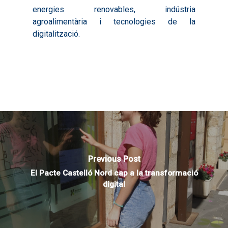
Audiovisuals
Noticies
energies renovables, indústria
2021
Formació Pactes 2022
Informació Estadística
agroalimentària i tecnologies de la
Actualitat
Contacte
2022
digitalització.
Altres Accions: Histori
ODS
Butlletins de Notícies
2023
2017
Resums Projectes
2024
2018
Experimentals
Informes Comarcal
2019
2020
Previous Post
El Pacte Castelló Nord cap a la transformació
digital