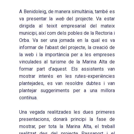
A Benidoleig, de manera simultània, també es
va presentar la
web
del projecte. Va estar
dirigida al teixit empresarial del mateix
municipi, així com dels pobles de la Rectoria i
Orba. Va ser una jornada en la qual es va
Inici
informar de l’abast del projecte, la creació de
Presentació
la web i la importància per a les empreses
vinculades al turisme de la Marina Alta de
Què és Avalem Territor
Missions
formar part d’aquest. Els assistents van
mostrar interés en les rutes-experiències
Diagnòstics
Publicacions
plantejades, es van resoldre dubtes i van
Objectius
2016
Infografies
plantejar suggeriments per a una millora
contínua.
Valoració de Projectes
2017
Infografies 2021
Pactes per l’Ocupa
Experimentals
2018
Una vegada realitzades les dues primeres
Infografies 2022
LABORA
Processos d’Innovaci
presentacions, donarà principi la fase de
2019
Infografies 2023
Territorial
Documentació
mostrar, per tota la Marina Alta, el treball
2020
realitzat des del projecte Passaport i el