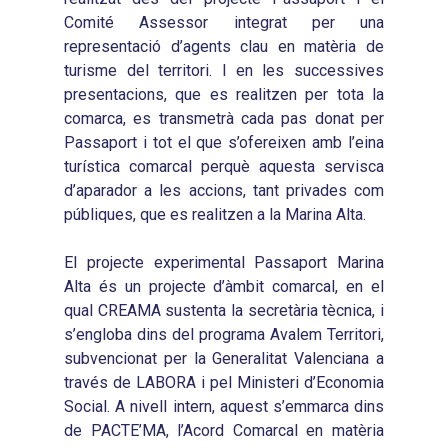
Necessitats Formative
Audiovisuals
Noticies
Comité Assessor integrat per una
2021
Formació Pactes 2022
representació d’agents clau en matèria de
Informació Estadística
Actualitat
Contacte
2022
turisme del territori. I en les successives
Altres Accions: Histori
ODS
Butlletins de Notícies
presentacions, que es realitzen per tota la
2023
2017
comarca, es transmetrà cada pas donat per
Resums Projectes
2024
Passaport i tot el que s’ofereixen amb l’eina
2018
Experimentals
turística comarcal perquè aquesta servisca
Informes Comarcal
2019
d’aparador a les accions, tant privades com
públiques, que es realitzen a la Marina Alta.
2020
El projecte experimental Passaport Marina
Alta és un projecte d’àmbit comarcal, en el
qual CREAMA sustenta la secretària tècnica, i
s’engloba dins del programa Avalem Territori,
subvencionat per la Generalitat Valenciana a
través de LABORA i pel Ministeri d’Economia
Social. A nivell intern, aquest s’emmarca dins
de PACTE’MA, l’Acord Comarcal en matèria