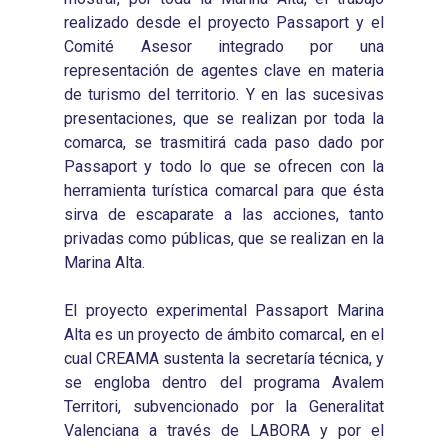
Infografías 2023
Territorial
Documentación
realizado desde el proyecto Passaport y el
2020
Necesidades Formativ
Comité Asesor integrado por una
Audiovisuales
Noticias
2021
representación de agentes clave en materia
Formación Pactos 202
Información Estadístic
Actualidad
Contacto
de turismo del territorio. Y en las sucesivas
2022
Otras Acciones: Histori
presentaciones, que se realizan por toda la
ODS
Boletines de Noticias
2023
comarca, se trasmitirá cada paso dado por
2017
Passaport y todo lo que se ofrecen con la
Resúmenes Proyect
2024
2018
herramienta turística comarcal para que ésta
Experimentales
Informes Comarcal
sirva de escaparate a las acciones, tanto
2019
privadas como públicas, que se realizan en la
2020
Marina Alta.
El proyecto experimental Passaport Marina
Alta es un proyecto de ámbito comarcal, en el
cual CREAMA sustenta la secretaría técnica, y
se engloba dentro del programa Avalem
Territori, subvencionado por la Generalitat
Valenciana a través de LABORA y por el