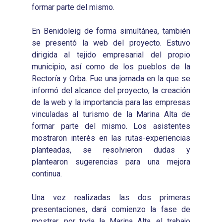
formar parte del mismo.
En Benidoleig de forma simultánea, también
se presentó la web del proyecto. Estuvo
dirigida al tejido empresarial del propio
municipio, así como de los pueblos de la
Rectoría y Orba. Fue una jornada en la que se
Inicio
informó del alcance del proyecto, la creación
de la web y la importancia para las empresas
Presentación
vinculadas al turismo de la Marina Alta de
formar parte del mismo. Los asistentes
Qué es Avalem Territor
Misiones
mostraron interés en las rutas-experiencias
Diagnósticos
Publicaciones
planteadas, se resolvieron dudas y
plantearon sugerencias para una mejora
Objetivos
2016
Infografías
continua.
Valoración de Proyect
2017
Infografías 2021
Pactos por el Empl
Experimentales
Una vez realizadas las dos primeras
2018
Infografías 2022
LABORA
presentaciones, dará comienzo la fase de
Procesos de Innovaci
2019
mostrar, por toda la Marina Alta, el trabajo