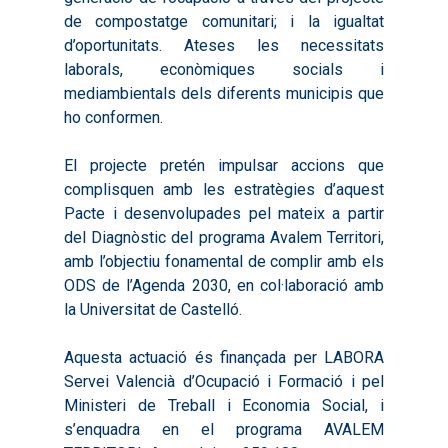
de compostatge comunitari; i la igualtat
d’oportunitats. Ateses les necessitats
laborals, econòmiques socials i
mediambientals dels diferents municipis que
ho conformen.
El projecte pretén impulsar accions que
Inici
complisquen amb les estratègies d’aquest
Pacte i desenvolupades pel mateix a partir
Presentació
del Diagnòstic del programa Avalem Territori,
Què és Avalem Territor
Missions
amb l’objectiu fonamental de complir amb els
ODS de l’Agenda 2030, en col·laboració amb
Diagnòstics
Publicacions
la Universitat de Castelló.
Objectius
2016
Infografies
Aquesta actuació és finançada per LABORA
Valoració de Projectes
2017
Infografies 2021
Pactes per l’Ocupa
Servei Valencià d’Ocupació i Formació i pel
Experimentals
Ministeri de Treball i Economia Social, i
2018
Infografies 2022
LABORA
Processos d’Innovaci
s’enquadra en el programa AVALEM
2019
Infografies 2023