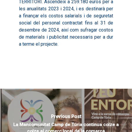
Territorial
TERRITORI. Ascendeix a 259.180 euros per a
Documentació
les anualitats 2023 i 2024, i es destinarà per
2020
Necessitats Formative
Audiovisuals
Noticies
a finançar els costos salarials i de seguretat
2021
Formació Pactes 2022
social del personal contractat fins al 31 de
Informació Estadística
Actualitat
Contacte
desembre de 2024, així com sufragar costos
2022
Altres Accions: Histori
ODS
Butlletins de Notícies
de materials i publicitat necessaris per a dur
2023
2017
a terme el projecte.
Resums Projectes
2024
2018
Experimentals
Informes Comarcal
2019
2020
Previous Post
La Mancomunitat Camp de Túria continua colze a
colze al comerç local de la comarca