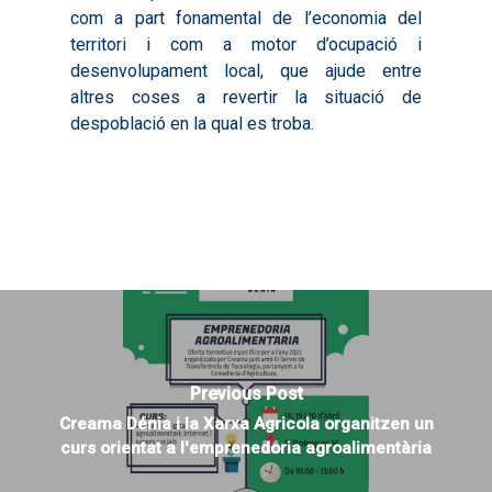
2020
com a part fonamental de l’economia del
territori i com a motor d’ocupació i
desenvolupament local, que ajude entre
altres coses a revertir la situació de
despoblació en la qual es troba.
Previous Post
Creama Dénia i la Xarxa Agricola organitzen un
curs orientat a l'emprenedoria agroalimentària