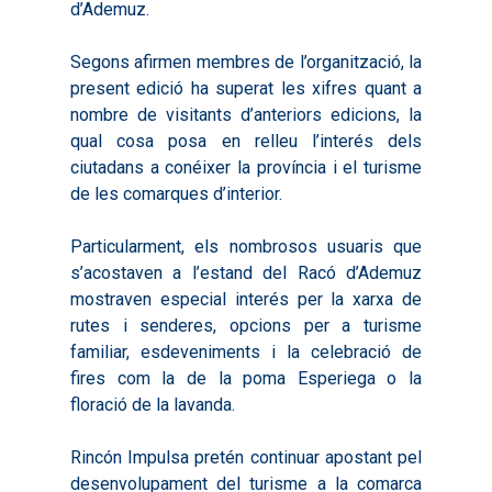
d’Ademuz.
Què és Avalem Territor
Missions
Diagnòstics
Publicacions
Segons afirmen membres de l’organització, la
present edició ha superat les xifres quant a
Objectius
2016
Infografies
nombre de visitants d’anteriors edicions, la
Valoració de Projectes
qual cosa posa en relleu l’interés dels
2017
Infografies 2021
Pactes per l’Ocupa
Experimentals
ciutadans a conéixer la província i el turisme
2018
Infografies 2022
LABORA
de les comarques d’interior.
Processos d’Innovaci
2019
Infografies 2023
Territorial
Documentació
Particularment, els nombrosos usuaris que
2020
Necessitats Formative
s’acostaven a l’estand del Racó d’Ademuz
Audiovisuals
Noticies
mostraven especial interés per la xarxa de
2021
Formació Pactes 2022
Informació Estadística
Actualitat
Contacte
rutes i senderes, opcions per a turisme
2022
Altres Accions: Histori
familiar, esdeveniments i la celebració de
ODS
Butlletins de Notícies
fires com la de la poma Esperiega o la
2023
2017
floració de la lavanda.
Resums Projectes
2024
2018
Experimentals
Informes Comarcal
Rincón Impulsa pretén continuar apostant pel
2019
desenvolupament del turisme a la comarca