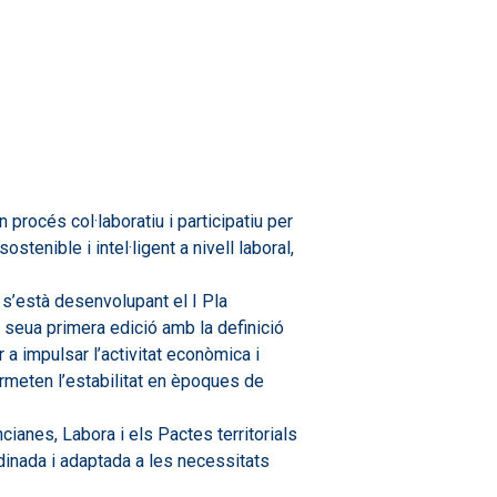
rocés col·laboratiu i participatiu per
tenible i intel·ligent a nivell laboral,
s’està desenvolupant el I Pla
 seua primera edició amb la definició
a impulsar l’activitat econòmica i
ermeten l’estabilitat en èpoques de
cianes, Labora i els Pactes territorials
ordinada i adaptada a les necessitats