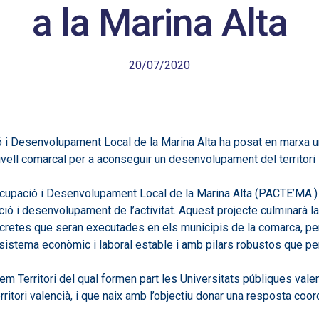
a la Marina Alta
20/07/2020
i Desenvolupament Local de la Marina Alta ha posat en marxa un p
vell comarcal per a aconseguir un desenvolupament del territori sos
cupació i Desenvolupament Local de la Marina Alta (PACTE’MA.) 
ió i desenvolupament de l’activitat. Aquest projecte culminarà la
ncretes que seran executades en els municipis de la comarca, per 
 un sistema econòmic i laboral estable i amb pilars robustos que p
m Territori del qual formen part les Universitats públiques valen
erritori valencià, i que naix amb l’objectiu donar una resposta co