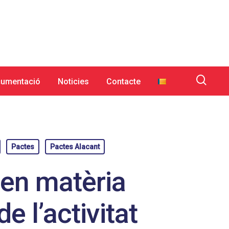
umentació
Noticies
Contacte
Pactes
Pactes Alacant
 en matèria
 l’activitat