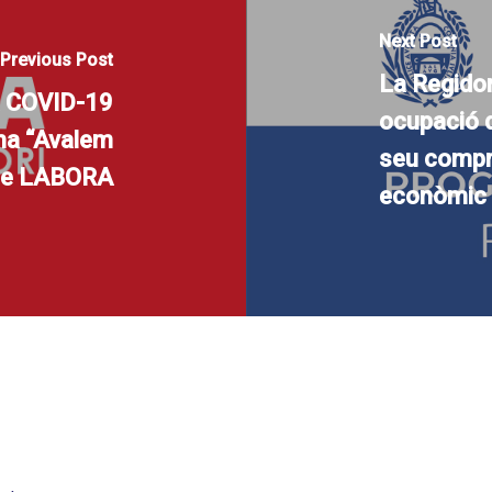
Next Post
Previous Post
La Regido
a COVID-19
ocupació d
ama “Avalem
seu compr
 de LABORA
econòmic i