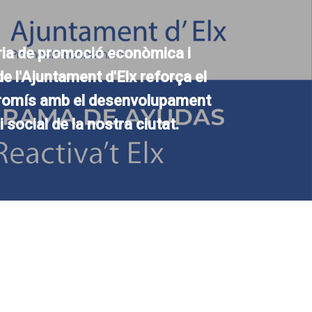
ria de promoció econòmica i
e l'Ajuntament d'Elx reforça el
omís amb el desenvolupament
 social de la nostra ciutat.