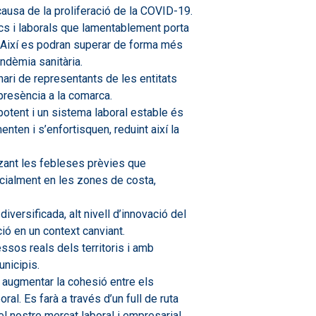
ausa de la proliferació de la COVID-19.
ics i laborals que lamentablement porta
. Així es podran superar de forma més
ndèmia sanitària.
nari de representants de les entitats
presència a la comarca.
 potent i un sistema laboral estable és
ten i s’enfortisquen, reduint així la
tzant les febleses prèvies que
pecialment en les zones de costa,
versificada, alt nivell d’innovació del
ió en un context canviant.
ssos reals dels territoris i amb
nicipis.
ta augmentar la cohesió entre els
ral. Es farà a través d’un full de ruta
el nostre mercat laboral i empresarial,