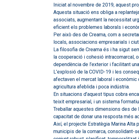
Iniciat al novembre de 2019, aquest pr
Aquesta situació ens obliga a replantej
associats, augmentant la necessitat ur
eficient els problemes laborals i econ
Per això des de Creama, com a secretari
locals, associacions empresarials i ciu
La filosofia de Creama és i ha sigut sem
la cooperació i cohesió intracomarcal, 
dependència de l’exterior i facilitant un
L’explosió de la COVID-19 i les conseq
afectaven el mercat laboral i econòmic d
agricultura afeblida i poca indústria.
En situacions d’aquest tipus cobra encar
teixit empresarial, i un sistema formati
Treballar aquestes dimensions des de l’à
capacitat de donar una resposta més a
Així, el projecte Estratègia Marina Alta
municipis de la comarca, consolidant-se co
conjunt robust, planificat, temporalitza