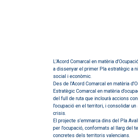
Hit enter to search or ESC to close
L’Acord Comarcal en matèria d’Ocupació 
a dissenyar el primer Pla estratègic a ni
social i econòmic.
Des de l’Acord Comarcal en matèria d’O
Estratègic Comarcal en matèria d’ocupac
del full de ruta que inclourà accions co
l’ocupació en el territori, i consolidar
crisis.
El projecte s’emmarca dins del Pla Avale
per l’ocupació, conformats al llarg del t
concretes dels territoris valencians.