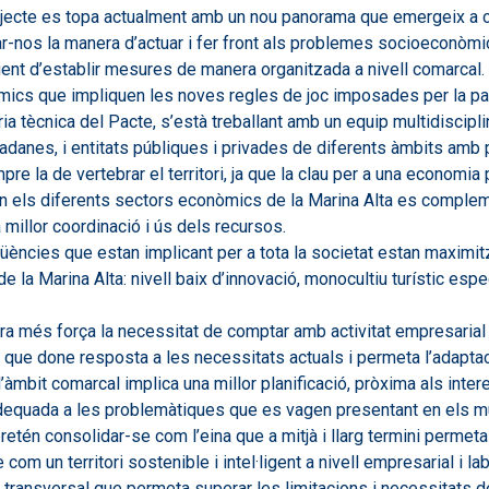
ojecte es topa actualment amb un nou panorama que emergeix a c
ar-nos la manera d’actuar i fer front als problemes socioeconòm
gent d’establir mesures de manera organitzada a nivell comarcal
òmics que impliquen les noves regles de joc imposades per la pa
a tècnica del Pacte, s’està treballant amb un equip multidiscipli
tadanes, i entitats públiques i privades de diferents àmbits amb 
pre la de vertebrar el territori, ja que la clau per a una economia
on els diferents sectors econòmics de la Marina Alta es complemen
a millor coordinació i ús dels recursos.
üències que estan implicant per a tota la societat estan maximi
e la Marina Alta: nivell baix d’innovació, monocultiu turístic es
a més força la necessitat de comptar amb activitat empresarial di
u que done resposta a les necessitats actuals i permeta l’adaptac
mbit comarcal implica una millor planificació, pròxima als intere
dequada a les problemàtiques que es vagen presentant en els mu
 pretén consolidar-se com l’eina que a mitjà i llarg termini perme
m un territori sostenible i intel·ligent a nivell empresarial i labo
t i transversal que permeta superar les limitacions i necessitats d