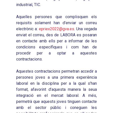
industrial, TIC.
Aquelles persones que complisquen els
requisits solament han d’enviar un correu
electrònic a:
epriex2022@gva.es
. Una vegada
enviat el correu, des de LABORA es posaran
en contacte amb ells per a informar de les
condicions específiques i com han de
procedir per a optar a aquestes
contractacions.
Inici
Aquestes contractacions permetran accedir a
persones joves a una primera experiència
Presentació
laboral en la disciplina per a la qual s’han
format, afavorint d’aquesta manera la seua
Què és Avalem Territor
Missions
integració en el mercat laboral. A més,
Diagnòstics
Publicacions
permetrà que aquests joves tinguen contacte
amb el sector públic i coneguen les
Objectius
2016
Infografies