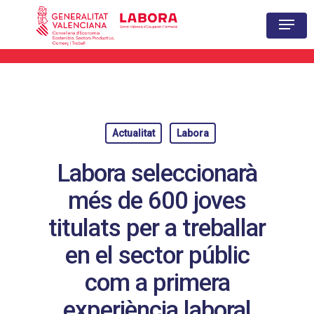
Hit enter to search or ESC to close
Actualitat
Labora
Labora seleccionarà
més de 600 joves
titulats per a treballar
en el sector públic
com a primera
experiència laboral