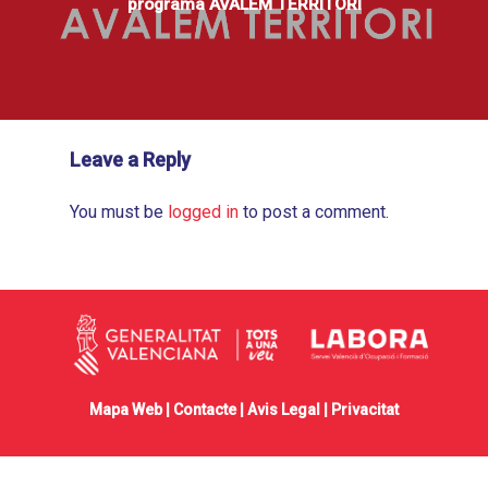
programa AVALEM TERRITORI
Leave a Reply
You must be
logged in
to post a comment.
Mapa Web |
Contacte
|
Avis Legal
|
Privacitat