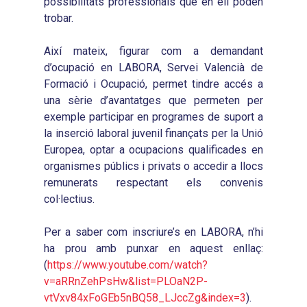
possibilitats professionals que en ell poden
Valoració de Projectes
2017
trobar.
Infografies 2021
Pactes per l’Ocupa
Experimentals
2018
Infografies 2022
LABORA
Així mateix, figurar com a demandant
Processos d’Innovaci
2019
d’ocupació en LABORA, Servei Valencià de
Infografies 2023
Territorial
Documentació
Formació i Ocupació, permet tindre accés a
2020
Necessitats Formative
una sèrie d’avantatges que permeten per
Audiovisuals
Noticies
2021
exemple participar en programes de suport a
Formació Pactes 2022
Informació Estadística
Actualitat
Contacte
la inserció laboral juvenil finançats per la Unió
2022
Altres Accions: Histori
Europea, optar a ocupacions qualificades en
ODS
Butlletins de Notícies
2023
organismes públics i privats o accedir a llocs
2017
remunerats respectant els convenis
Resums Projectes
2024
2018
col·lectius.
Experimentals
Informes Comarcal
2019
Per a saber com inscriure’s en LABORA, n’hi
2020
ha prou amb punxar en aquest enllaç:
(
https://www.youtube.com/watch?
v=aRRnZehPsHw&list=PLOaN2P-
vtVxv84xFoGEb5nBQ58_LJccZg&index=3
).