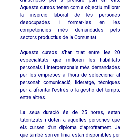
Audiovisuals
Noticies
Aquests cursos tenen com a objectiu millorar
2021
Formació Pactes 2022
Informació Estadística
Actualitat
Contacte
la inserció laboral de les persones
2022
Altres Accions: Histori
desocupades i formar-les en les
ODS
Butlletins de Notícies
competències més demandades pels
2023
2017
sectors productius de la Comunitat.
Resums Projectes
2024
2018
Experimentals
Informes Comarcal
Aquests cursos s’han triat entre les 20
2019
especialitats que milloren les habilitats
2020
personals i interpersonals més demandades
per les empreses a l’hora de seleccionar al
personal: comunicació, lideratge, tècniques
per a afrontar l’estrés o la gestió del temps,
entre altres.
La seua duració és de 25 hores, estan
tutoritzats i doten a aquelles persones que
els cursen d’un diploma d’aprofitament. Ja
que també són en línia, estan disponibles per