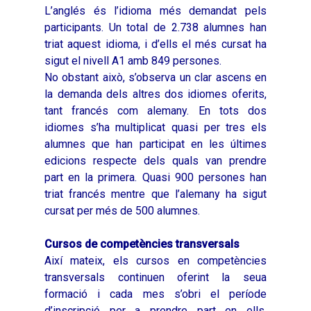
L’anglés és l’idioma més demandat pels
participants. Un total de 2.738 alumnes han
triat aquest idioma, i d’ells el més cursat ha
sigut el nivell A1 amb 849 persones.
No obstant això, s’observa un clar ascens en
Inici
la demanda dels altres dos idiomes oferits,
tant francés com alemany. En tots dos
Presentació
idiomes s’ha multiplicat quasi per tres els
alumnes que han participat en les últimes
Què és Avalem Territor
Missions
edicions respecte dels quals van prendre
Diagnòstics
Publicacions
part en la primera. Quasi 900 persones han
triat francés mentre que l’alemany ha sigut
Objectius
2016
Infografies
cursat per més de 500 alumnes.
Valoració de Projectes
2017
Infografies 2021
Pactes per l’Ocupa
Experimentals
Cursos de competències transversals
2018
Infografies 2022
LABORA
Així mateix, els cursos en competències
Processos d’Innovaci
transversals continuen oferint la seua
2019
Infografies 2023
Territorial
Documentació
formació i cada mes s’obri el període
2020
Necessitats Formative
d’inscripció per a prendre part en ells.