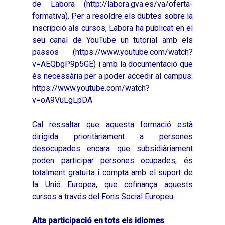
de Labora (
http://labora.gva.es/va/oferta-
formativa
). Per a resoldre els dubtes sobre la
inscripció als cursos, Labora ha publicat en el
seu canal de YouTube un tutorial amb els
passos (
https://www.youtube.com/watch?
v=AEQbgP9p5GE
) i amb la documentació que
és necessària per a poder accedir al campus:
https://www.youtube.com/watch?
v=oA9VuLgLpDA
Cal ressaltar que aquesta formació està
dirigida prioritàriament a persones
desocupades encara que subsidiàriament
poden participar persones ocupades, és
totalment gratuïta i compta amb el suport de
la Unió Europea, que cofinança aquests
cursos a través del Fons Social Europeu.
Alta participació en tots els idiomes