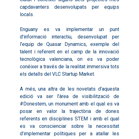
capdavanters desenvolupats per equips
locals.
Enguany es va implementar un punt
d’informació interactiu, desenvolupat per
l’equip de Quasar Dynamics, exemple del
talent i referent en el camp de la innovació
tecnològica valenciana, on es va poder
conéixer a través de la realitat immersiva tots
els detalls del VLC Startup Market.
A més, una altra de les novetats d’aquesta
edició va ser l’àrea de visibilització de
#Donestem, un monument amb el qual es va
Inici
posar en valor la trajectòria de dones
referents en disciplines STEM i amb el qual
Presentació
es va conscienciar sobre la necessitat
d’implementar polítiques per a atallar les
Què és Avalem Territor
Missions