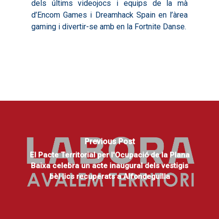
dels últims videojocs i equips de la mà
d’Encom Games i Dreamhack Spain en l’àrea
gaming i divertir-se amb en la Fortnite Danse.
Previous Post
El Pacte Territorial per l'Ocupació de la Plana
Baixa celebra un acte inaugural dels vestigis
bèl·lics recuperats a Alfondeguilla