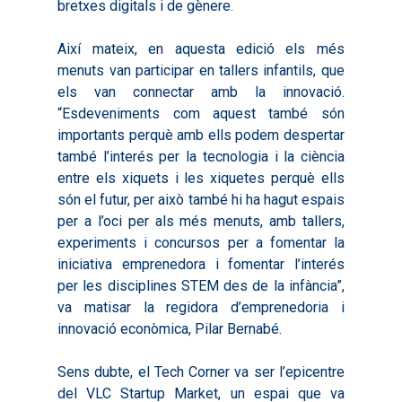
bretxes digitals i de gènere.
Diagnòstics
Publicacions
Així mateix, en aquesta edició els més
Objectius
2016
Infografies
menuts van participar en tallers infantils, que
Valoració de Projectes
2017
els van connectar amb la innovació.
Infografies 2021
Pactes per l’Ocupa
Experimentals
“Esdeveniments com aquest també són
2018
Infografies 2022
LABORA
importants perquè amb ells podem despertar
Processos d’Innovaci
2019
també l’interés per la tecnologia i la ciència
Infografies 2023
Territorial
Documentació
entre els xiquets i les xiquetes perquè ells
2020
Necessitats Formative
són el futur, per això també hi ha hagut espais
Audiovisuals
Noticies
2021
per a l’oci per als més menuts, amb tallers,
Formació Pactes 2022
Informació Estadística
Actualitat
Contacte
experiments i concursos per a fomentar la
2022
Altres Accions: Histori
iniciativa emprenedora i fomentar l’interés
ODS
Butlletins de Notícies
2023
per les disciplines STEM des de la infància”,
2017
va matisar la regidora d’emprenedoria i
Resums Projectes
2024
2018
innovació econòmica, Pilar Bernabé.
Experimentals
Informes Comarcal
2019
Sens dubte, el Tech Corner va ser l’epicentre
2020
del VLC Startup Market, un espai que va