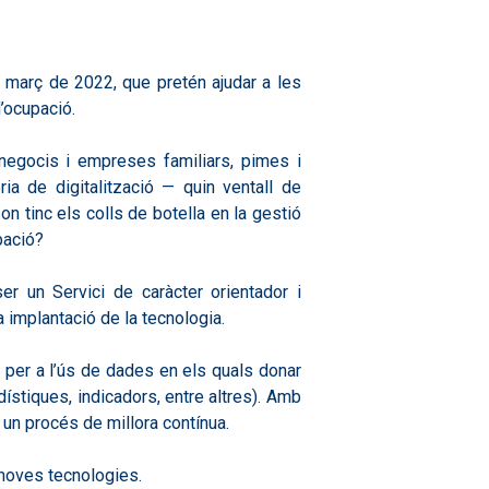
 a març de 2022, que pretén ajudar a les
’ocupació.
egocis i empreses familiars, pimes i
 de digitalització — quin ventall de
n tinc els colls de botella en la gestió
pació?
er un Servici de caràcter orientador i
a implantació de la tecnologia.
s per a l’ús de dades en els quals donar
dístiques, indicadors, entre altres). Amb
 un procés de millora contínua.
 noves tecnologies.