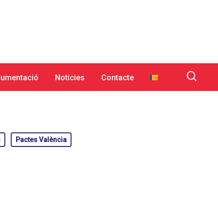
umentació
Noticies
Contacte
s
Pactes València