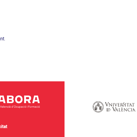
nt.
itat