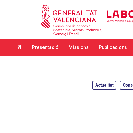
Inici
Presentació
Missions
Publicacions
Actualitat
Conso
Hit enter to search or ESC to close