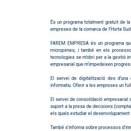
És un programa totalment gratuït de la 
empreses de la comarca de l’Horta Sud e
FAREM EMPRESA és un programa que es
micropimes, i també en els processo
tecnologies se m’obri per a la gestió i
empresarial que m’impedeixen progress
El servei de digitalització des d’una
informatiu. Oferir a les empreses un full
El servei de consolidació empresarial a
suport a la presa de decisions (comptabi
els quals estudiar el desenvolupament de
També s’informa sobre processos d’inno