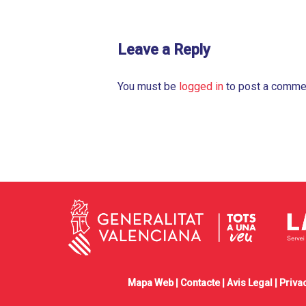
Leave a Reply
You must be
logged in
to post a comme
Mapa Web |
Contacte
|
Avis Legal
|
Privac