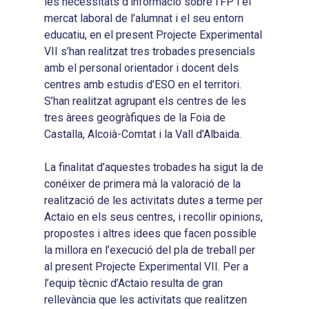
les necessitats d’informació sobre l’FP i el
mercat laboral de l’alumnat i el seu entorn
educatiu, en el present Projecte Experimental
VII s’han realitzat tres trobades presencials
amb el personal orientador i docent dels
centres amb estudis d’ESO en el territori.
S’han realitzat agrupant els centres de les
tres àrees geogràfiques de la Foia de
Inici
Castalla, Alcoià-Comtat i la Vall d’Albaida.
Presentació
La finalitat d’aquestes trobades ha sigut la de
Què és Avalem Territor
Missions
conéixer de primera mà la valoració de la
realització de les activitats dutes a terme per
Diagnòstics
Publicacions
Actaio en els seus centres, i recollir opinions,
Objectius
propostes i altres idees que facen possible
2016
Infografies
la millora en l’execució del pla de treball per
Valoració de Projectes
2017
Infografies 2021
Pactes per l’Ocupa
al present Projecte Experimental VII. Per a
Experimentals
l’equip tècnic d’Actaio resulta de gran
2018
Infografies 2022
LABORA
Processos d’Innovaci
rellevància que les activitats que realitzen