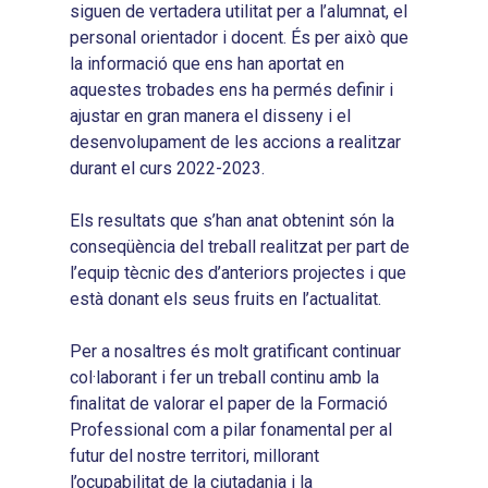
2019
Infografies 2023
Territorial
siguen de vertadera utilitat per a l’alumnat, el
Documentació
personal orientador i docent. És per això que
2020
Necessitats Formative
Audiovisuals
Noticies
la informació que ens han aportat en
2021
Formació Pactes 2022
aquestes trobades ens ha permés definir i
Informació Estadística
Actualitat
Contacte
ajustar en gran manera el disseny i el
2022
Altres Accions: Histori
ODS
Butlletins de Notícies
desenvolupament de les accions a realitzar
2023
2017
durant el curs 2022-2023.
Resums Projectes
2024
2018
Els resultats que s’han anat obtenint són la
Experimentals
Informes Comarcal
2019
conseqüència del treball realitzat per part de
l’equip tècnic des d’anteriors projectes i que
2020
està donant els seus fruits en l’actualitat.
Per a nosaltres és molt gratificant continuar
col·laborant i fer un treball continu amb la
finalitat de valorar el paper de la Formació
Professional com a pilar fonamental per al
futur del nostre territori, millorant
l’ocupabilitat de la ciutadania i la