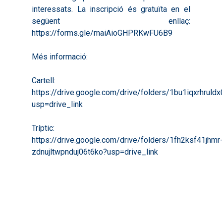
interessats. La inscripció és gratuïta en el
següent enllaç:
https://forms.gle/maiAioGHPRKwFU6B9
Més informació:
Cartell:
https://drive.google.com/drive/folders/1bu1iqxrhrul
usp=drive_link
Tríptic:
https://drive.google.com/drive/folders/1fh2ksf41jhmr
zdnujltwpnduj06t6ko?usp=drive_link