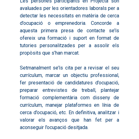
Les persones participants en Projecta són
avaluades per les orientadores laborals per a
detectar les necessitats en matèria de cerca
d’ocupació o emprenedoria. Concorde a
aquesta primera presa de contacte se’ls
ofereix una formació i suport en format de
tutories personalitzades per a assolir els
propòsits que s’han marcat.
Setmanalment se’ls cita per a revisar el seu
currículum, marcar un objectiu professional,
Inici
fer presentació de candidatures d’ocupació,
preparar entrevistes de treball, plantejar
Presentació
formació complementària com disseny de
Què és Avalem Territor
Missions
currículum, manejar plataformes en línia de
cerca d’ocupació, etc. En definitiva, analitzar i
Diagnòstics
Publicacions
valorar els avanços que han fet per a
Objectius
aconseguir l’ocupació desitjada.
2016
Infografies
Valoració de Projectes