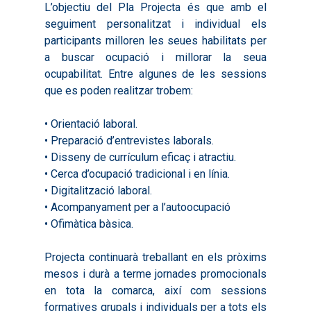
2017
Infografies 2021
Pactes per l’Ocupa
L’objectiu del Pla Projecta és que amb el
Experimentals
seguiment personalitzat i individual els
2018
Infografies 2022
LABORA
Processos d’Innovaci
participants milloren les seues habilitats per
2019
Infografies 2023
Territorial
a buscar ocupació i millorar la seua
Documentació
ocupabilitat. Entre algunes de les sessions
2020
Necessitats Formative
Audiovisuals
Noticies
que es poden realitzar trobem:
2021
Formació Pactes 2022
Informació Estadística
Actualitat
Contacte
• Orientació laboral.
2022
Altres Accions: Histori
ODS
Butlletins de Notícies
• Preparació d’entrevistes laborals.
2023
2017
• Disseny de currículum eficaç i atractiu.
• Cerca d’ocupació tradicional i en línia.
Resums Projectes
2024
2018
• Digitalització laboral.
Experimentals
Informes Comarcal
2019
• Acompanyament per a l’autoocupació
• Ofimàtica bàsica.
2020
Projecta continuarà treballant en els pròxims
mesos i durà a terme jornades promocionals
en tota la comarca, així com sessions
formatives grupals i individuals per a tots els