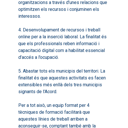
Documentació
organitzacions a través d’unes relacions que
2020
optimitzen els recursos i conjuminen els
Necessitats Formative
Audiovisuals
Noticies
interessos.
2021
Formació Pactes 2022
Informació Estadística
Actualitat
Contacte
2022
4. Desenvolupament de recursos i treball
Altres Accions: Histori
ODS
Butlletins de Notícies
online per a la inserció laboral. La finalitat és
2023
2017
que els professionals reben informació i
Resums Projectes
2024
2018
capacitació digital com a habilitat essencial
Experimentals
d’accés a l’ocupació.
Informes Comarcal
2019
2020
5. Abastar tots els municipis del territori. La
finalitat és que aquestes activitats es facen
extensibles més enllà dels tres municipis
signants de l’Acord.
Per a tot això, un equip format per 4
tècniques de formació facilitarà que
aquestes línies de treball arriben a
aconseguir-se, comptant també amb la