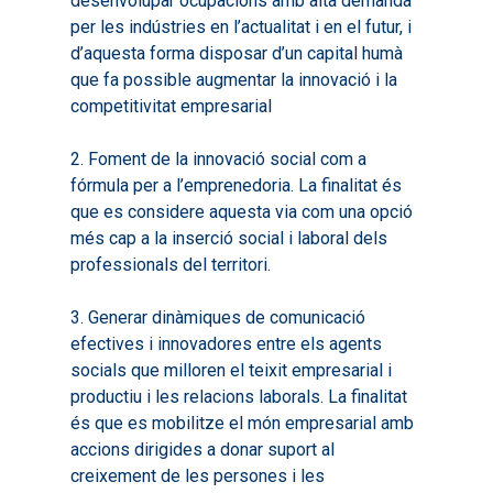
desenvolupar ocupacions amb alta demanda
per les indústries en l’actualitat i en el futur, i
d’aquesta forma disposar d’un capital humà
que fa possible augmentar la innovació i la
competitivitat empresarial
2. Foment de la innovació social com a
fórmula per a l’emprenedoria. La finalitat és
Inici
que es considere aquesta via com una opció
Presentació
més cap a la inserció social i laboral dels
professionals del territori.
Què és Avalem Territor
Missions
3. Generar dinàmiques de comunicació
Diagnòstics
Publicacions
efectives i innovadores entre els agents
Objectius
2016
Infografies
socials que milloren el teixit empresarial i
productiu i les relacions laborals. La finalitat
Valoració de Projectes
2017
Infografies 2021
Pactes per l’Ocupa
és que es mobilitze el món empresarial amb
Experimentals
2018
Infografies 2022
accions dirigides a donar suport al
LABORA
Processos d’Innovaci
creixement de les persones i les
2019
Infografies 2023
Territorial