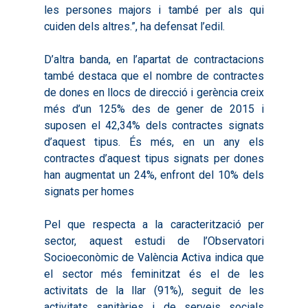
les persones majors i també per als qui
Què és Avalem Territor
Missions
cuiden dels altres.”, ha defensat l’edil.
Diagnòstics
Publicacions
D’altra banda, en l’apartat de contractacions
Objectius
2016
Infografies
també destaca que el nombre de contractes
de dones en llocs de direcció i gerència creix
Valoració de Projectes
2017
Infografies 2021
Pactes per l’Ocupa
més d’un 125% des de gener de 2015 i
Experimentals
2018
suposen el 42,34% dels contractes signats
Infografies 2022
LABORA
Processos d’Innovaci
d’aquest tipus. És més, en un any els
2019
Infografies 2023
Territorial
Documentació
contractes d’aquest tipus signats per dones
2020
han augmentat un 24%, enfront del 10% dels
Necessitats Formative
Audiovisuals
Noticies
signats per homes
2021
Formació Pactes 2022
Informació Estadística
Actualitat
Contacte
2022
Pel que respecta a la caracterització per
Altres Accions: Histori
ODS
Butlletins de Notícies
sector, aquest estudi de l’Observatori
2023
2017
Socioeconòmic de València Activa indica que
Resums Projectes
2024
el sector més feminitzat és el de les
2018
Experimentals
activitats de la llar (91%), seguit de les
Informes Comarcal
2019
activitats sanitàries i de serveis socials