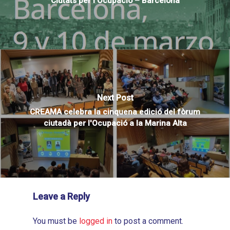
Ciutats per l'Ocupació – Barcelona
Next Post
CREAMA celebra la cinquena edició del fòrum
ciutadà per l'Ocupació a la Marina Alta
Leave a Reply
You must be
logged in
to post a comment.