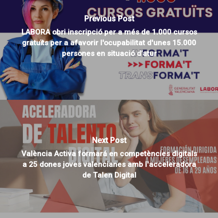
Previous Post
LABORA obri inscripció per a més de 1.000 cursos
gratuïts per a afavorir l'ocupabilitat d'unes 15.000
persones en situació d’atur
Next Post
València Activa formará en competències digitals
a 25 dones joves valencianes amb l'acceleradora
de Talen Digital