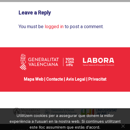
Leave a Reply
You must be
logged in
to post a comment.
Mapa Web |
Contacte
|
Avis Legal
|
Privacitat
Utilitzem cookies per a assegurar que donem la millor
experiència a l'usuari en la nostra web. Si continues utilitzant
este lloc assumirem que estàs d'acord.