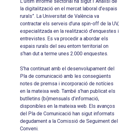
Resums Projectes
2024
L’últim informe sectorial ha sigut l’“Anàlisi de
2018
Experimentals
la digitalització en el mercat laboral d’espais
Informes Comarcal
2019
rurals”. La Universitat de València va
contractar els serveis d’una spin-off de la UV,
2020
especialitzada en la realització d’enquestes i
entrevistes. Es va procedir a abordar els
espais rurals del seu entorn territorial on
s’han dut a terme unes 2.000 enquestes.
S’ha continuat amb el desenvolupament del
Pla de comunicació amb les consegüents
notes de premsa i incorporació de notícies
en la mateixa web. També s’han publicat els
butlletins (bi)mensuals d’informació,
disponibles en la mateixa web. Els avanços
del Pla de Comunicació han sigut informats
degudament a la Comissió de Seguiment del
Conveni.