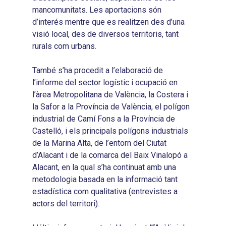
Inici
mancomunitats. Les aportacions són
d’interés mentre que es realitzen des d’una
Presentació
visió local, des de diversos territoris, tant
Què és Avalem Territor
Missions
rurals com urbans.
Diagnòstics
Publicacions
També s’ha procedit a l’elaboració de
Objectius
2016
l’informe del sector logístic i ocupació en
Infografies
l’àrea Metropolitana de València, la Costera i
Valoració de Projectes
2017
Infografies 2021
Pactes per l’Ocupa
la Safor a la Província de València, el polígon
Experimentals
2018
industrial de Camí Fons a la Província de
Infografies 2022
LABORA
Processos d’Innovaci
Castelló, i els principals polígons industrials
2019
Infografies 2023
Territorial
de la Marina Alta, de l’entorn del Ciutat
Documentació
2020
d’Alacant i de la comarca del Baix Vinalopó a
Necessitats Formative
Audiovisuals
Noticies
Alacant, en la qual s’ha continuat amb una
2021
Formació Pactes 2022
metodologia basada en la informació tant
Informació Estadística
Actualitat
Contacte
2022
estadística com qualitativa (entrevistes a
Altres Accions: Histori
ODS
Butlletins de Notícies
actors del territori).
2023
2017