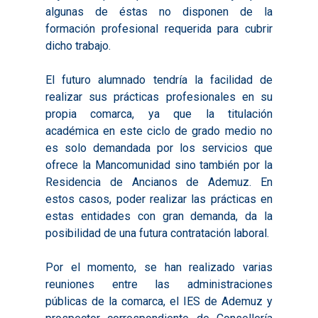
algunas de éstas no disponen de la
Objetivos
2016
Infografías
formación profesional requerida para cubrir
Valoración de Proyect
dicho trabajo.
2017
Infografías 2021
Pactos por el Empl
Experimentales
2018
Infografías 2022
LABORA
El futuro alumnado tendría la facilidad de
Procesos de Innovaci
realizar sus prácticas profesionales en su
2019
Infografías 2023
Territorial
Documentación
propia comarca, ya que la titulación
2020
Necesidades Formativ
académica en este ciclo de grado medio no
Audiovisuales
Noticias
es solo demandada por los servicios que
2021
Formación Pactos 202
Información Estadístic
Actualidad
Contacto
ofrece la Mancomunidad sino también por la
2022
Otras Acciones: Histori
Residencia de Ancianos de Ademuz. En
ODS
Boletines de Noticias
estos casos, poder realizar las prácticas en
2023
2017
estas entidades con gran demanda, da la
Resúmenes Proyect
2024
2018
posibilidad de una futura contratación laboral.
Experimentales
Informes Comarcal
2019
Por el momento, se han realizado varias
2020
reuniones entre las administraciones
públicas de la comarca, el IES de Ademuz y