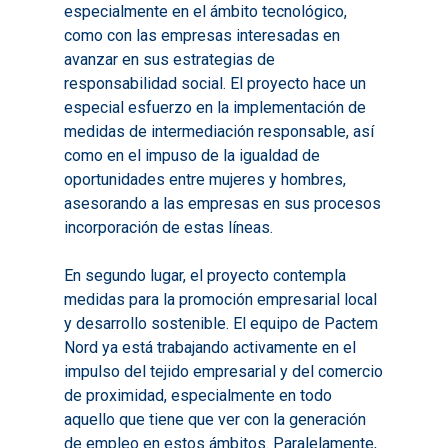
especialmente en el ámbito tecnológico,
como con las empresas interesadas en
avanzar en sus estrategias de
responsabilidad social. El proyecto hace un
especial esfuerzo en la implementación de
medidas de intermediación responsable, así
como en el impuso de la igualdad de
Inicio
oportunidades entre mujeres y hombres,
asesorando a las empresas en sus procesos
Presentación
incorporación de estas líneas.
Qué es Avalem Territor
Misiones
En segundo lugar, el proyecto contempla
Diagnósticos
Publicaciones
medidas para la promoción empresarial local
Objetivos
2016
y desarrollo sostenible. El equipo de Pactem
Infografías
Nord ya está trabajando activamente en el
Valoración de Proyect
2017
Infografías 2021
Pactos por el Empl
impulso del tejido empresarial y del comercio
Experimentales
2018
de proximidad, especialmente en todo
Infografías 2022
LABORA
Procesos de Innovaci
aquello que tiene que ver con la generación
2019
Infografías 2023
Territorial
de empleo en estos ámbitos. Paralelamente,
Documentación