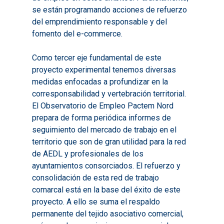
2020
se están programando acciones de refuerzo
Necesidades Formativ
Audiovisuales
Noticias
del emprendimiento responsable y del
2021
Formación Pactos 202
fomento del e-commerce.
Información Estadístic
Actualidad
Contacto
2022
Otras Acciones: Histori
ODS
Boletines de Noticias
Como tercer eje fundamental de este
2023
2017
proyecto experimental tenemos diversas
Resúmenes Proyect
2024
medidas enfocadas a profundizar en la
2018
Experimentales
corresponsabilidad y vertebración territorial.
Informes Comarcal
2019
El Observatorio de Empleo Pactem Nord
prepara de forma periódica informes de
2020
seguimiento del mercado de trabajo en el
territorio que son de gran utilidad para la red
de AEDL y profesionales de los
ayuntamientos consorciados. El refuerzo y
consolidación de esta red de trabajo
comarcal está en la base del éxito de este
proyecto. A ello se suma el respaldo
permanente del tejido asociativo comercial,