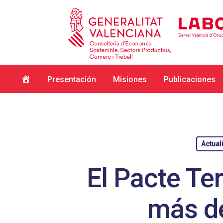
Inicio
Presentación
Misiones
Publicaciones
Actual
El Pacte Ter
Hit enter to search or ESC to close
más de