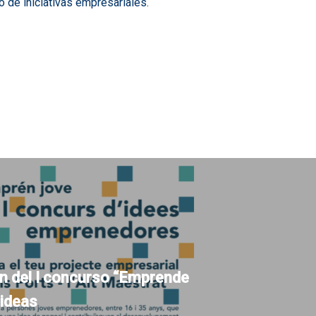
 de iniciativas empresariales.
ón del I concurso “Emprende
 ideas