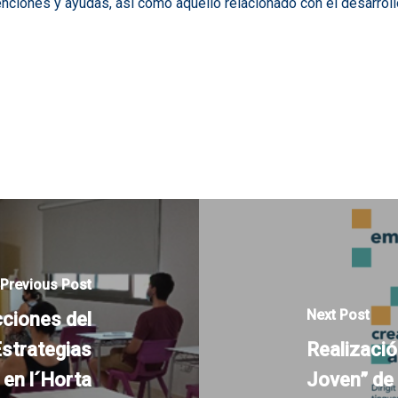
ciones y ayudas, así como aquello relacionado con el desarrollo
Previous Post
Next Post
cciones del
strategias
Realizaci
 en l´Horta
Joven” de