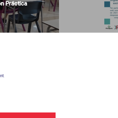
ón Práctica
nt.