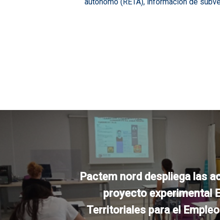
autónomo (RETA), información de subven
Pactem nord despliega las a
proyecto experimental E
Territoriales para el Empleo