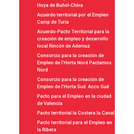
Hoya de Buñol-Chiva
Qué es Avalem Territor
Misiones
Acuerdo territorial por el Empleo
Diagnósticos
Publicaciones
Camp de Turia
Objetivos
2016
Infografías
Acuerdo-Pacto Territorial para la
creación de empleo y desarrollo
Valoración de Proyect
2017
Infografías 2021
Pactos por el Empl
local Rincón de Ademuz
Experimentales
2018
Infografías 2022
LABORA
Consorcio para la creación de
Procesos de Innovaci
2019
Empleo de l'Horta Nord Pactamos
Infografías 2023
Territorial
Documentación
Nord
2020
Necesidades Formativ
Audiovisuales
Noticias
Consorcio para la creación de
2021
Formación Pactos 202
Empleo de l'Horta Sud. Acco Sud
Información Estadístic
Actualidad
Contacto
2022
Pacto para el Empleo en la ciudad
Otras Acciones: Histori
ODS
Boletines de Noticias
de Valencia
2023
2017
Pacto territorial la Costera la Canal
Resúmenes Proyect
2024
2018
Pacto territorial para el Empleo en
Experimentales
Informes Comarcal
2019
la Ribera