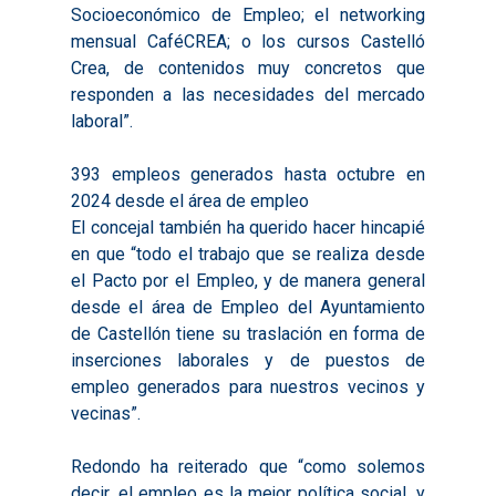
Documentación
Socioeconómico de Empleo; el networking
2020
Necesidades Formativ
mensual CaféCREA; o los cursos Castelló
Audiovisuales
Noticias
Crea, de contenidos muy concretos que
2021
Formación Pactos 202
Información Estadístic
Actualidad
Contacto
responden a las necesidades del mercado
2022
Otras Acciones: Histori
laboral”.
ODS
Boletines de Noticias
2023
2017
393 empleos generados hasta octubre en
Resúmenes Proyect
2024
2018
2024 desde el área de empleo
Experimentales
El concejal también ha querido hacer hincapié
Informes Comarcal
2019
en que “todo el trabajo que se realiza desde
2020
el Pacto por el Empleo, y de manera general
desde el área de Empleo del Ayuntamiento
de Castellón tiene su traslación en forma de
inserciones laborales y de puestos de
empleo generados para nuestros vecinos y
vecinas”.
Redondo ha reiterado que “como solemos
decir, el empleo es la mejor política social, y