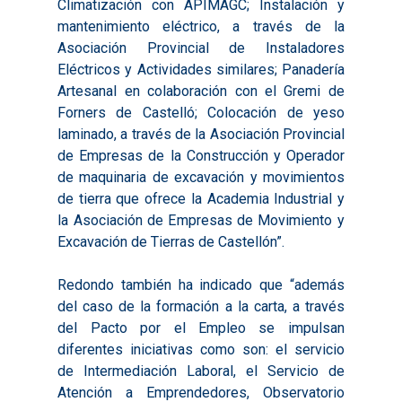
Climatización con APIMAGC; Instalación y
mantenimiento eléctrico, a través de la
Asociación Provincial de Instaladores
Eléctricos y Actividades similares; Panadería
Artesanal en colaboración con el Gremi de
Forners de Castelló; Colocación de yeso
laminado, a través de la Asociación Provincial
Inicio
de Empresas de la Construcción y Operador
de maquinaria de excavación y movimientos
Presentación
de tierra que ofrece la Academia Industrial y
la Asociación de Empresas de Movimiento y
Qué es Avalem Territor
Misiones
Excavación de Tierras de Castellón”.
Diagnósticos
Publicaciones
Redondo también ha indicado que “además
Objetivos
2016
Infografías
del caso de la formación a la carta, a través
Valoración de Proyect
del Pacto por el Empleo se impulsan
2017
Infografías 2021
Pactos por el Empl
Experimentales
diferentes iniciativas como son: el servicio
2018
Infografías 2022
LABORA
de Intermediación Laboral, el Servicio de
Procesos de Innovaci
Atención a Emprendedores, Observatorio
2019
Infografías 2023
Territorial