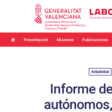
Inicio
Presentación
Misiones
Publicaciones
Actualidad
Informe del
autónomos,
Hit enter to search or ESC to close