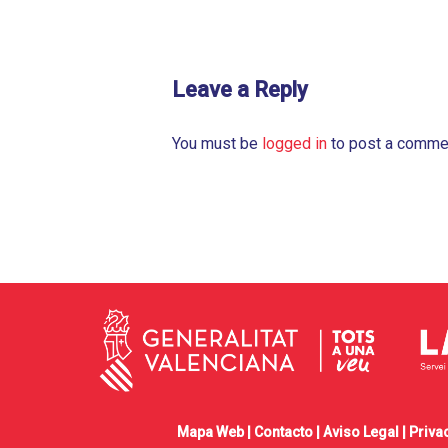
Leave a Reply
You must be
logged in
to post a comme
Mapa Web |
Contacto
|
Aviso Legal
|
Priva