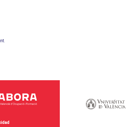
nt.
cidad