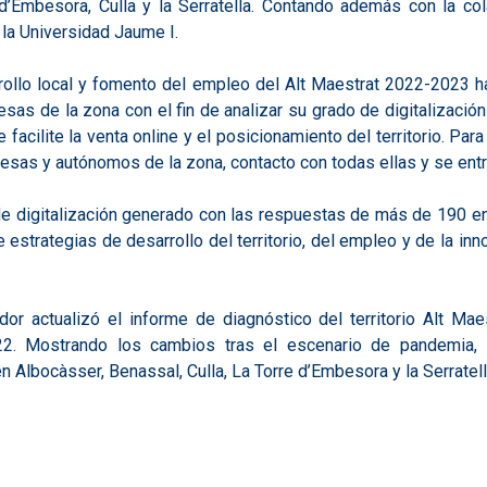
d’Embesora, Culla y la Serratella. Contando además con la col
 la Universidad Jaume I.
rollo local y fomento del empleo del Alt Maestrat 2022-2023 ha
as de la zona con el fin de analizar su grado de digitalizació
 facilite la venta online y el posicionamiento del territorio. Para
esas y autónomos de la zona, contacto con todas ellas y se entr
de digitalización generado con las respuestas de más de 190 en
e estrategias de desarrollo del territorio, del empleo y de la in
or actualizó el informe de diagnóstico del territorio Alt Mae
. Mostrando los cambios tras el escenario de pandemia, a
Albocàsser, Benassal, Culla, La Torre d’Embesora y la Serratell