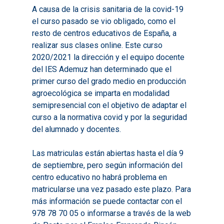
Necesidades Formativ
Audiovisuales
Noticias
A causa de la crisis sanitaria de la covid-19
2021
Formación Pactos 202
el curso pasado se vio obligado, como el
Información Estadístic
Actualidad
Contacto
resto de centros educativos de España, a
2022
Otras Acciones: Histori
ODS
Boletines de Noticias
realizar sus clases online. Este curso
2023
2017
2020/2021 la dirección y el equipo docente
Resúmenes Proyect
del IES Ademuz han determinado que el
2024
2018
Experimentales
primer curso del grado medio en producción
Informes Comarcal
2019
agroecológica se imparta en modalidad
semipresencial con el objetivo de adaptar el
2020
curso a la normativa covid y por la seguridad
del alumnado y docentes.
Las matriculas están abiertas hasta el día 9
de septiembre, pero según información del
centro educativo no habrá problema en
matricularse una vez pasado este plazo. Para
más información se puede contactar con el
978 78 70 05 o informarse a través de la web