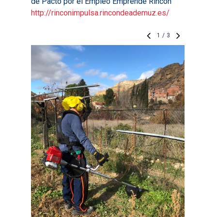
de Pacto por el Empleo Emprende Rincón
http://rinconimpulsa.rincondeademuz.es/
1
/
3