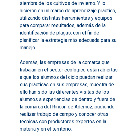
siembra de los cultivos de invierno. Y lo
hicieron en un marco de aprendizaje práctico,
utilizando distintas herramientas y equipos
para comparar resultados, además de la
identificación de plagas, con el fin de
planificar la estrategia más adecuada para su
Inicio
manejo.
Presentación
Además, las empresas de la comarca que
Qué es Avalem Territor
Misiones
trabajan en el sector ecológico están abiertas
a que los alumnos del ciclo puedan realizar
Diagnósticos
Publicaciones
sus prácticas en sus empresas, muestra de
Objetivos
ello han sido las diferentes visitas de los
2016
Infografías
alumnos a experiencias de dentro y fuera de
Valoración de Proyect
2017
Infografías 2021
Pactos por el Empl
la comarca del Rincón de Ademuz, pudiendo
Experimentales
realizar trabajo de campo y conocer otras
2018
Infografías 2022
LABORA
Procesos de Innovaci
técnicas con productores expertos en la
2019
Infografías 2023
Territorial
materia y en el territorio.
Documentación
2020