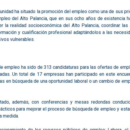
nidad ha situado la promoción del empleo como una de sus prio
Empleo del Alto Palancia, que en sus ocho años de existencia h
r la realidad socioeconómica del Alto Palancia, coordinar la
ormación y cualificación profesional adaptándolos a las neces
ivos vulnerables.
de empleo ha sido de 313 candidaturas para las ofertas de emple
ntadas. Un total de 17 empresas han participado en este encue
s en búsqueda de una oportunidad laboral o un cambio de empl
ntado, además, con conferencias y mesas redondas conducid
 prácticos para mejorar el proceso de búsqueda de empleo y es
a a medida.
cionamiento de los recursos públicos de empleo: Labora, el Pa