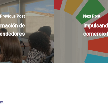
Previous Post
Next Post
rmación de
Impulsando
endedores
comercio 
nt.