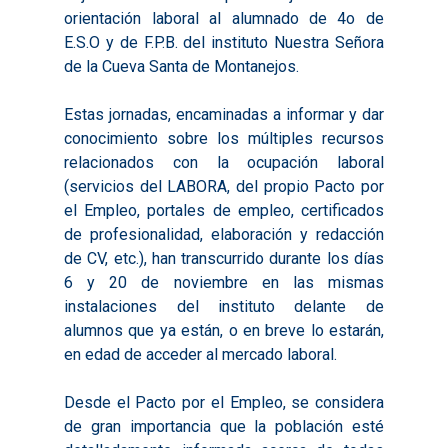
orientación laboral al alumnado de 4o de
E.S.O y de F.P.B. del instituto Nuestra Señora
de la Cueva Santa de Montanejos.
Estas jornadas, encaminadas a informar y dar
conocimiento sobre los múltiples recursos
relacionados con la ocupación laboral
(servicios del LABORA, del propio Pacto por
el Empleo, portales de empleo, certificados
de profesionalidad, elaboración y redacción
de CV, etc.), han transcurrido durante los días
Inicio
6 y 20 de noviembre en las mismas
instalaciones del instituto delante de
Presentación
alumnos que ya están, o en breve lo estarán,
en edad de acceder al mercado laboral.
Qué es Avalem Territor
Misiones
Diagnósticos
Desde el Pacto por el Empleo, se considera
Publicaciones
de gran importancia que la población esté
Objetivos
2016
Infografías