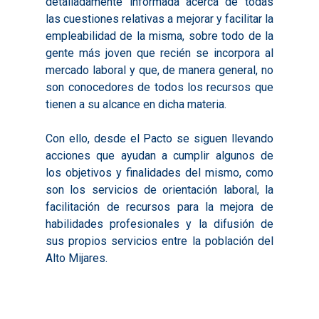
detalladamente informada acerca de todas
Valoración de Proyect
las cuestiones relativas a mejorar y facilitar la
2017
Infografías 2021
Pactos por el Empl
Experimentales
empleabilidad de la misma, sobre todo de la
2018
Infografías 2022
gente más joven que recién se incorpora al
LABORA
Procesos de Innovaci
mercado laboral y que, de manera general, no
2019
Infografías 2023
Territorial
Documentación
son conocedores de todos los recursos que
2020
Necesidades Formativ
tienen a su alcance en dicha materia.
Audiovisuales
Noticias
2021
Formación Pactos 202
Información Estadístic
Actualidad
Con ello, desde el Pacto se siguen llevando
Contacto
2022
Otras Acciones: Histori
acciones que ayudan a cumplir algunos de
ODS
Boletines de Noticias
los objetivos y finalidades del mismo, como
2023
2017
son los servicios de orientación laboral, la
Resúmenes Proyect
2024
2018
facilitación de recursos para la mejora de
Experimentales
habilidades profesionales y la difusión de
Informes Comarcal
2019
sus propios servicios entre la población del
2020
Alto Mijares.