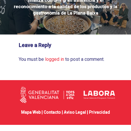
finaliza con una gran asistencia y el
reconocimiento a la calidad de los productos y la
gastronomía de La Plana Baixa
Leave a Reply
You must be
logged in
to post a comment.
Mapa Web |
Contacto
|
Aviso Legal
|
Privacidad