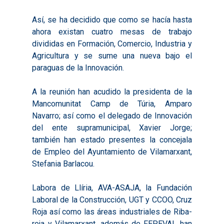
Así, se ha decidido que como se hacía hasta
ahora existan cuatro mesas de trabajo
divididas en Formación, Comercio, Industria y
Agricultura y se sume una nueva bajo el
paraguas de la Innovación.
A la reunión han acudido la presidenta de la
Mancomunitat Camp de Túria, Amparo
Navarro; así como el delegado de Innovación
Inicio
del ente supramunicipal, Xavier Jorge;
también han estado presentes la concejala
Presentación
de Empleo del Ayuntamiento de Vilamarxant,
Stefania Barlacou.
Qué es Avalem Territor
Misiones
Diagnósticos
Publicaciones
Labora de Llíria, AVA-ASAJA, la Fundación
Laboral de la Construcción, UGT y CCOO, Cruz
Objetivos
2016
Infografías
Roja así como las áreas industriales de Riba-
Valoración de Proyect
roja y Vilamarxant, además de FEPEVAL han