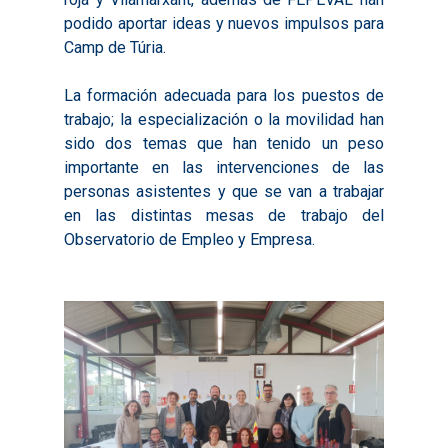
2017
Infografías 2021
Pactos por el Empl
Experimentales
podido aportar ideas y nuevos impulsos para
2018
Infografías 2022
LABORA
Camp de Túria.
Procesos de Innovaci
2019
Infografías 2023
Territorial
Documentación
La formación adecuada para los puestos de
2020
Necesidades Formativ
trabajo; la especialización o la movilidad han
Audiovisuales
Noticias
sido dos temas que han tenido un peso
2021
Formación Pactos 202
Información Estadístic
Actualidad
Contacto
importante en las intervenciones de las
2022
Otras Acciones: Histori
personas asistentes y que se van a trabajar
ODS
Boletines de Noticias
en las distintas mesas de trabajo del
2023
2017
Observatorio de Empleo y Empresa.
Resúmenes Proyect
2024
2018
Experimentales
Informes Comarcal
2019
2020