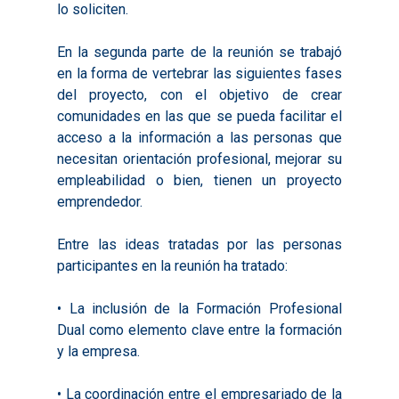
lo soliciten.
Qué es Avalem Territor
Misiones
Diagnósticos
En la segunda parte de la reunión se trabajó
Publicaciones
en la forma de vertebrar las siguientes fases
Objetivos
2016
Infografías
del proyecto, con el objetivo de crear
Valoración de Proyect
comunidades en las que se pueda facilitar el
2017
Infografías 2021
Pactos por el Empl
Experimentales
acceso a la información a las personas que
2018
Infografías 2022
necesitan orientación profesional, mejorar su
LABORA
Procesos de Innovaci
empleabilidad o bien, tienen un proyecto
2019
Infografías 2023
Territorial
Documentación
emprendedor.
2020
Necesidades Formativ
Audiovisuales
Noticias
Entre las ideas tratadas por las personas
2021
Formación Pactos 202
Información Estadístic
Actualidad
participantes en la reunión ha tratado:
Contacto
2022
Otras Acciones: Histori
ODS
Boletines de Noticias
• La inclusión de la Formación Profesional
2023
2017
Dual como elemento clave entre la formación
Resúmenes Proyect
2024
2018
y la empresa.
Experimentales
Informes Comarcal
2019
• La coordinación entre el empresariado de la