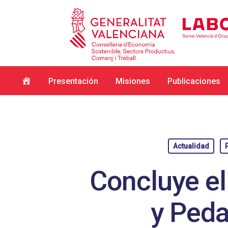
Inicio
Presentación
Misiones
Publicaciones
Actualidad
P
Concluye el
y Peda
Hit enter to search or ESC to close