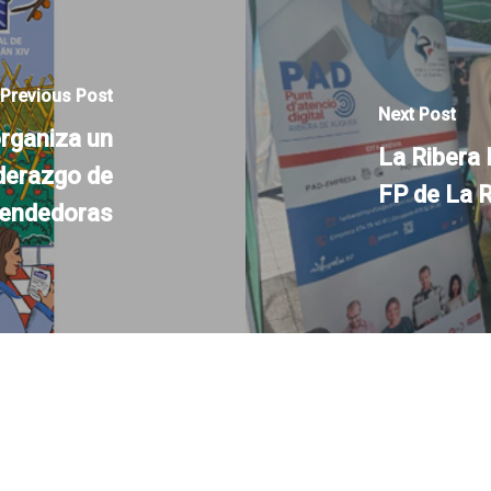
Previous Post
Next Post
organiza un
La Ribera 
iderazgo de
FP de La 
rendedoras