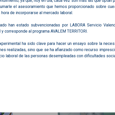
ndimiento, ya que, hoy en día, cada vez son más las que optan p
umarle el asesoramiento que hemos proporcionado sobre cues
 hora de incorporarse al mercado laboral.
zado han estado subvencionadas por LABORA Servicio Valen
al y corresponde al programa AVALEM TERRITORI.
perimental ha sido clave para hacer un ensayo sobre la necesi
es realizadas, sino que se ha afianzado como recurso imprescin
ocio laboral de las personas desempleadas con dificultades soci