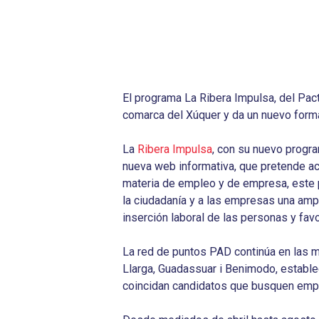
El programa La Ribera Impulsa, del Pacto
comarca del Xúquer y da un nuevo forma
La
Ribera Impulsa
, con su nuevo progr
nueva web informativa, que pretende ac
materia de empleo y de empresa, este pr
la ciudadanía y a las empresas una ampli
inserción laboral de las personas y fav
Hit enter to search or ESC to close
La red de puntos PAD continúa en las m
Llarga, Guadassuar i Benimodo, establ
coincidan candidatos que busquen emp