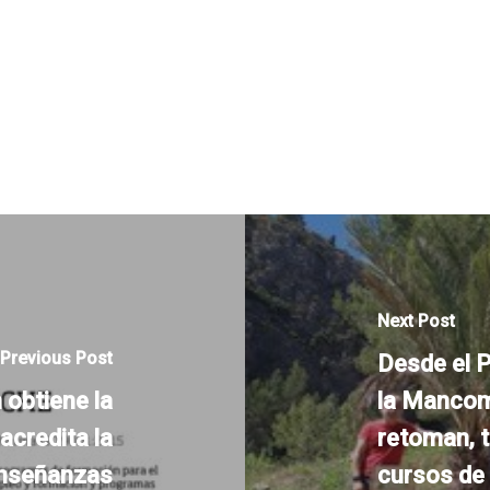
Next Post
Previous Post
Desde el P
 obtiene la
la Mancom
acredita la
retoman, t
enseñanzas
cursos de