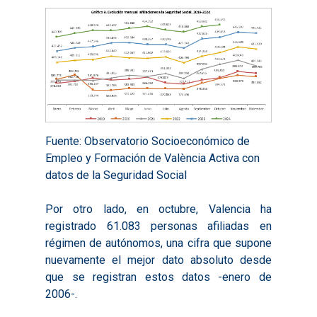
2019
Infografías 2023
Territorial
Documentación
2020
Necesidades Formativ
Audiovisuales
Noticias
2021
Formación Pactos 202
Información Estadístic
Actualidad
Contacto
2022
Otras Acciones: Histori
ODS
Boletines de Noticias
2023
2017
Resúmenes Proyect
2024
2018
Fuente: Observatorio Socioeconómico de
Experimentales
Informes Comarcal
2019
Empleo y Formación de València Activa con
datos de la Seguridad Social
2020
Por otro lado, en octubre, Valencia ha
registrado 61.083 personas afiliadas en
régimen de autónomos, una cifra que supone
nuevamente el mejor dato absoluto desde
que se registran estos datos -enero de
2006-.