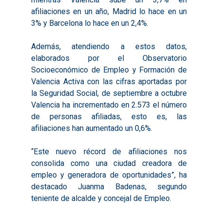
afiliaciones en un año, Madrid lo hace en un
3% y Barcelona lo hace en un 2,4%.
Además, atendiendo a estos datos,
elaborados por el Observatorio
Socioeconómico de Empleo y Formación de
Valencia Activa con las cifras aportadas por
Inicio
la Seguridad Social, de septiembre a octubre
Valencia ha incrementado en 2.573 el número
Presentación
de personas afiliadas, esto es, las
Qué es Avalem Territor
Misiones
afiliaciones han aumentado un 0,6%.
Diagnósticos
Publicaciones
“Este nuevo récord de afiliaciones nos
consolida como una ciudad creadora de
Objetivos
2016
Infografías
empleo y generadora de oportunidades”, ha
Valoración de Proyect
2017
Infografías 2021
Pactos por el Empl
destacado Juanma Badenas, segundo
Experimentales
teniente de alcalde y concejal de Empleo.
2018
Infografías 2022
LABORA
Procesos de Innovaci