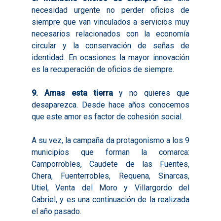
necesidad urgente no perder oficios de
Diagnósticos
Publicaciones
siempre que van vinculados a servicios muy
necesarios relacionados con la economía
Objetivos
2016
Infografías
circular y la conservación de señas de
Valoración de Proyect
2017
Infografías 2021
Pactos por el Empl
identidad. En ocasiones la mayor innovación
Experimentales
es la recuperación de oficios de siempre.
2018
Infografías 2022
LABORA
Procesos de Innovaci
2019
Infografías 2023
9. Amas esta tierra
y no quieres que
Territorial
Documentación
desaparezca. Desde hace años conocemos
2020
Necesidades Formativ
Audiovisuales
Noticias
que este amor es factor de cohesión social.
2021
Formación Pactos 202
Información Estadístic
Actualidad
Contacto
A su vez, la campaña da protagonismo a los 9
2022
Otras Acciones: Histori
ODS
municipios que forman la comarca:
Boletines de Noticias
2023
Camporrobles, Caudete de las Fuentes,
2017
Chera, Fuenterrobles, Requena, Sinarcas,
Resúmenes Proyect
2024
2018
Utiel, Venta del Moro y Villargordo del
Experimentales
Informes Comarcal
Cabriel, y es una continuación de la realizada
2019
el año pasado.
2020