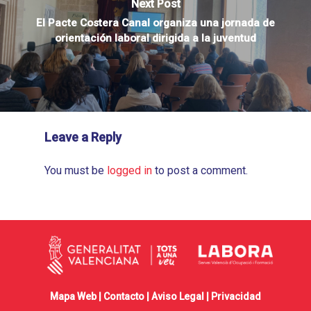
Next Post
El Pacte Costera Canal organiza una jornada de
orientación laboral dirigida a la juventud
Leave a Reply
You must be
logged in
to post a comment.
Mapa Web |
Contacto
|
Aviso Legal
|
Privacidad