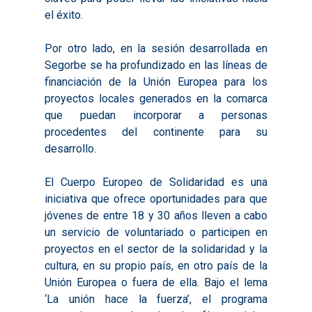
el éxito.
Por otro lado, en la sesión desarrollada en
Inicio
Segorbe se ha profundizado en las líneas de
financiación de la Unión Europea para los
Presentación
proyectos locales generados en la comarca
Qué es Avalem Territor
Misiones
que puedan incorporar a personas
procedentes del continente para su
Diagnósticos
Publicaciones
desarrollo.
Objetivos
2016
Infografías
El Cuerpo Europeo de Solidaridad es una
Valoración de Proyect
2017
Infografías 2021
Pactos por el Empl
iniciativa que ofrece oportunidades para que
Experimentales
jóvenes de entre 18 y 30 años lleven a cabo
2018
Infografías 2022
LABORA
Procesos de Innovaci
un servicio de voluntariado o participen en
2019
Infografías 2023
Territorial
proyectos en el sector de la solidaridad y la
Documentación
cultura, en su propio país, en otro país de la
2020
Necesidades Formativ
Audiovisuales
Noticias
Unión Europea o fuera de ella. Bajo el lema
2021
Formación Pactos 202
‘La unión hace la fuerza’, el programa
Información Estadístic
Actualidad
Contacto