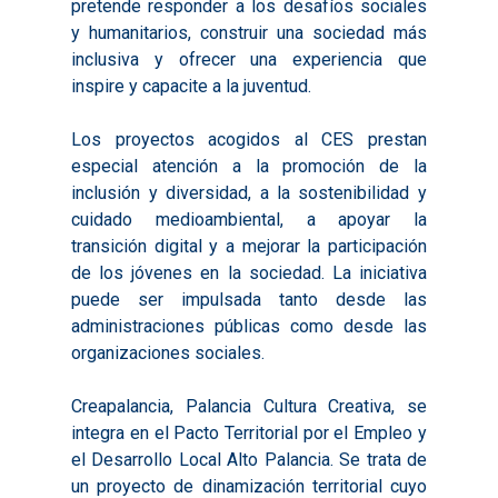
pretende responder a los desafíos sociales
2022
Otras Acciones: Histori
ODS
Boletines de Noticias
y humanitarios, construir una sociedad más
2023
2017
inclusiva y ofrecer una experiencia que
inspire y capacite a la juventud.
Resúmenes Proyect
2024
2018
Experimentales
Informes Comarcal
2019
Los proyectos acogidos al CES prestan
especial atención a la promoción de la
2020
inclusión y diversidad, a la sostenibilidad y
cuidado medioambiental, a apoyar la
transición digital y a mejorar la participación
de los jóvenes en la sociedad. La iniciativa
puede ser impulsada tanto desde las
administraciones públicas como desde las
organizaciones sociales.
Creapalancia, Palancia Cultura Creativa, se
integra en el Pacto Territorial por el Empleo y
el Desarrollo Local Alto Palancia. Se trata de
un proyecto de dinamización territorial cuyo