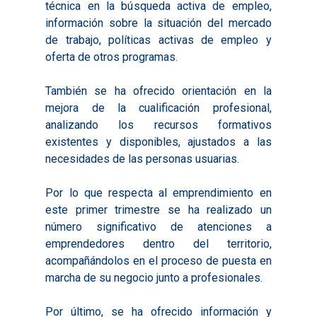
técnica en la búsqueda activa de empleo,
Qué es Avalem Territor
Misiones
información sobre la situación del mercado
Diagnósticos
Publicaciones
de trabajo, políticas activas de empleo y
oferta de otros programas.
Objetivos
2016
Infografías
Valoración de Proyect
También se ha ofrecido orientación en la
2017
Infografías 2021
Pactos por el Empl
Experimentales
mejora de la cualificación profesional,
2018
Infografías 2022
LABORA
analizando los recursos formativos
Procesos de Innovaci
existentes y disponibles, ajustados a las
2019
Infografías 2023
Territorial
Documentación
necesidades de las personas usuarias.
2020
Necesidades Formativ
Audiovisuales
Noticias
Por lo que respecta al emprendimiento en
2021
Formación Pactos 202
Información Estadístic
Actualidad
Contacto
este primer trimestre se ha realizado un
2022
Otras Acciones: Histori
número significativo de atenciones a
ODS
Boletines de Noticias
emprendedores dentro del territorio,
2023
2017
acompañándolos en el proceso de puesta en
Resúmenes Proyect
2024
2018
marcha de su negocio junto a profesionales.
Experimentales
Informes Comarcal
2019
Por último, se ha ofrecido información y