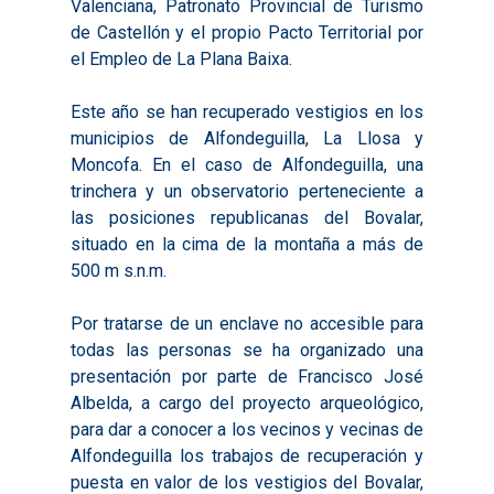
Valenciana, Patronato Provincial de Turismo
Presentación
de Castellón y el propio Pacto Territorial por
Qué es Avalem Territor
Misiones
el Empleo de La Plana Baixa.
Diagnósticos
Publicaciones
Este año se han recuperado vestigios en los
Objetivos
municipios de Alfondeguilla, La Llosa y
2016
Infografías
Moncofa. En el caso de Alfondeguilla, una
Valoración de Proyect
2017
Infografías 2021
Pactos por el Empl
trinchera y un observatorio perteneciente a
Experimentales
las posiciones republicanas del Bovalar,
2018
Infografías 2022
LABORA
Procesos de Innovaci
situado en la cima de la montaña a más de
2019
Infografías 2023
Territorial
500 m s.n.m.
Documentación
2020
Necesidades Formativ
Audiovisuales
Noticias
Por tratarse de un enclave no accesible para
2021
Formación Pactos 202
todas las personas se ha organizado una
Información Estadístic
Actualidad
Contacto
presentación por parte de Francisco José
2022
Otras Acciones: Histori
ODS
Boletines de Noticias
Albelda, a cargo del proyecto arqueológico,
2023
2017
para dar a conocer a los vecinos y vecinas de
Alfondeguilla los trabajos de recuperación y
Resúmenes Proyect
2024
2018
puesta en valor de los vestigios del Bovalar,
Experimentales