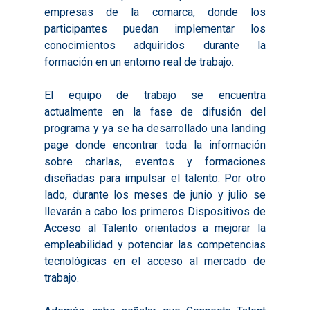
empresas de la comarca, donde los
participantes puedan implementar los
Inicio
conocimientos adquiridos durante la
formación en un entorno real de trabajo.
Presentación
El equipo de trabajo se encuentra
Qué es Avalem Territor
Misiones
actualmente en la fase de difusión del
Diagnósticos
Publicaciones
programa y ya se ha desarrollado una landing
page donde encontrar toda la información
Objetivos
2016
Infografías
sobre charlas, eventos y formaciones
Valoración de Proyect
2017
diseñadas para impulsar el talento. Por otro
Infografías 2021
Pactos por el Empl
Experimentales
lado, durante los meses de junio y julio se
2018
Infografías 2022
LABORA
llevarán a cabo los primeros Dispositivos de
Procesos de Innovaci
2019
Acceso al Talento orientados a mejorar la
Infografías 2023
Territorial
Documentación
empleabilidad y potenciar las competencias
2020
Necesidades Formativ
tecnológicas en el acceso al mercado de
Audiovisuales
Noticias
2021
trabajo.
Formación Pactos 202
Información Estadístic
Actualidad
Contacto
2022
Otras Acciones: Histori