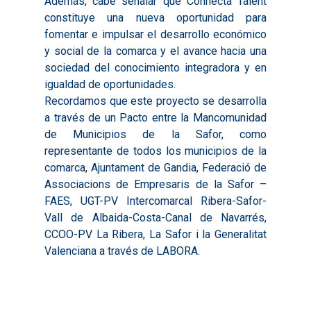
Además, cabe señalar que Connecta Talent
ODS
Boletines de Noticias
2023
constituye una nueva oportunidad para
2017
fomentar e impulsar el desarrollo económico
Resúmenes Proyect
2024
2018
y social de la comarca y el avance hacia una
Experimentales
Informes Comarcal
sociedad del conocimiento integradora y en
2019
igualdad de oportunidades.
2020
Recordamos que este proyecto se desarrolla
a través de un Pacto entre la Mancomunidad
de Municipios de la Safor, como
representante de todos los municipios de la
comarca, Ajuntament de Gandia, Federació de
Associacions de Empresaris de la Safor –
FAES, UGT-PV Intercomarcal Ribera-Safor-
Vall de Albaida-Costa-Canal de Navarrés,
CCOO-PV La Ribera, La Safor i la Generalitat
Valenciana a través de LABORA.