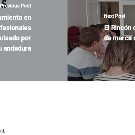
Previous Post
Next Post
amiento en
ofesionales
El Rincón 
ulsado por
de marca 
u andadura
nt.