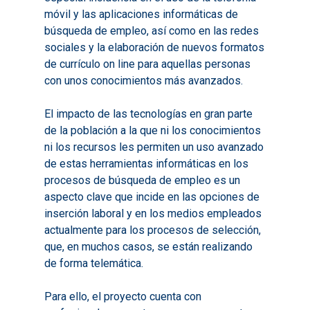
móvil y las aplicaciones informáticas de
búsqueda de empleo, así como en las redes
sociales y la elaboración de nuevos formatos
de currículo on line para aquellas personas
con unos conocimientos más avanzados.
Inicio
El impacto de las tecnologías en gran parte
Presentación
de la población a la que ni los conocimientos
Qué es Avalem Territor
Misiones
ni los recursos les permiten un uso avanzado
de estas herramientas informáticas en los
Diagnósticos
Publicaciones
procesos de búsqueda de empleo es un
aspecto clave que incide en las opciones de
Objetivos
2016
Infografías
inserción laboral y en los medios empleados
Valoración de Proyect
2017
Infografías 2021
Pactos por el Empl
actualmente para los procesos de selección,
Experimentales
que, en muchos casos, se están realizando
2018
Infografías 2022
LABORA
de forma telemática.
Procesos de Innovaci
2019
Infografías 2023
Territorial
Documentación
Para ello, el proyecto cuenta con
2020
Necesidades Formativ