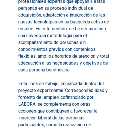
Audiovisuales
Noticias
profesionales expertas que apoyan a estas
2021
personas en su proceso individual de
Formación Pactos 202
Información Estadístic
Actualidad
Contacto
adquisición, adaptación e integración de las
2022
Otras Acciones: Histori
ODS
nuevas tecnologías en su búsqueda activa de
Boletines de Noticias
2023
empleo. En este sentido, se ha desarrollado
2017
una novedosa metodología para el
Resúmenes Proyect
2024
2018
acompañamiento de personas sin
Experimentales
Informes Comarcal
conocimientos previos con contenidos
2019
flexibles, amplios horarios de atención y total
2020
adecuación a las necesidades y objetivos de
cada persona beneficiaria.
Esta línea de trabajo, enmarcada dentro del
proyecto experimental ‘Corresponsabilidad y
fomento del empleo’ cofinanciado por
LABORA, se complementa con otras
acciones que contribuyen a favorecer la
inserción laboral de las personas
participantes, como la realización de