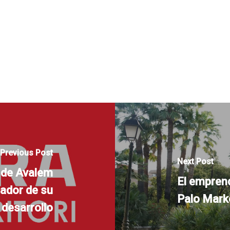
Previous Post
Next Post
 de Avalem
El emprend
uador de su
Palo Mark
desarrollo