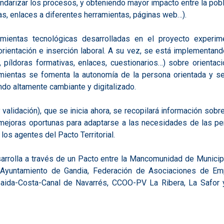
ndarizar los procesos, y obteniendo mayor impacto entre la pobl
as, enlaces a diferentes herramientas, páginas web…).
mientas tecnológicas desarrolladas en el proyecto experime
orientación e inserción laboral. A su vez, se está implementa
 píldoras formativas, enlaces, cuestionarios…) sobre orientaci
mientas se fomenta la autonomía de la persona orientada y se
ndo altamente cambiante y digitalizado.
 validación), que se inicia ahora, se recopilará información sob
s mejoras oportunas para adaptarse a las necesidades de las p
 los agentes del Pacto Territorial.
rrolla a través de un Pacto entre la Mancomunidad de Municipi
 Ayuntamiento de Gandia, Federación de Asociaciones de E
baida-Costa-Canal de Navarrés, CCOO-PV La Ribera, La Safor y