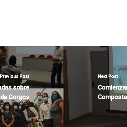
Previous Post
Next Post
adas sobre
Comienzan
 de Gorgos
Compostaj