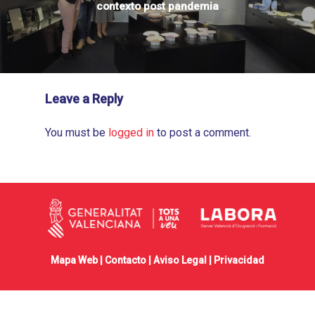
contexto post pandemia
Leave a Reply
You must be
logged in
to post a comment.
Mapa Web |
Contacto
|
Aviso Legal
|
Privacidad