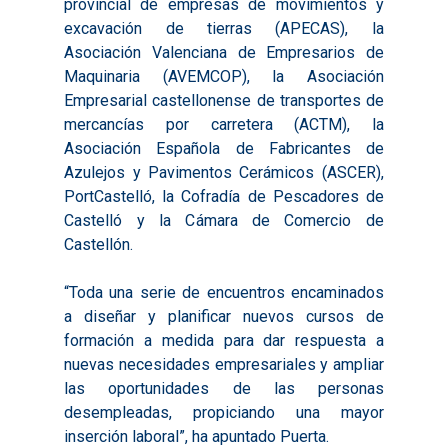
provincial de empresas de movimientos y
Valoración de Proyect
2017
Infografías 2021
Pactos por el Empl
excavación de tierras (APECAS), la
Experimentales
Asociación Valenciana de Empresarios de
2018
Infografías 2022
LABORA
Maquinaria (AVEMCOP), la Asociación
Procesos de Innovaci
2019
Infografías 2023
Empresarial castellonense de transportes de
Territorial
Documentación
mercancías por carretera (ACTM), la
2020
Necesidades Formativ
Audiovisuales
Noticias
Asociación Española de Fabricantes de
2021
Azulejos y Pavimentos Cerámicos (ASCER),
Formación Pactos 202
Información Estadístic
Actualidad
Contacto
PortCastelló, la Cofradía de Pescadores de
2022
Otras Acciones: Histori
ODS
Castelló y la Cámara de Comercio de
Boletines de Noticias
2023
Castellón.
2017
Resúmenes Proyect
2024
2018
“Toda una serie de encuentros encaminados
Experimentales
Informes Comarcal
a diseñar y planificar nuevos cursos de
2019
formación a medida para dar respuesta a
2020
nuevas necesidades empresariales y ampliar
las oportunidades de las personas
desempleadas, propiciando una mayor
inserción laboral”, ha apuntado Puerta.