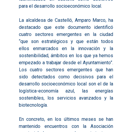
para el desarrollo socioeconómico local.
La alcaldesa de Castelló, Amparo Marco, ha
destacado que este documento identificó
cuatro sectores emergentes en la ciudad
“que son estratégicos y que están todos
ellos enmarcados en la innovación y la
sostenibilidad, ámbitos en los que ya hemos
empezado a trabajar desde el Ayuntamiento”.
Los cuatro sectores emergentes que han
sido detectados como decisivos para el
Inicio
desarrollo socioeconómico local son el de la
logística-economía azul, las energías
Presentación
sostenibles, los servicios avanzados y la
Qué es Avalem Territor
Misiones
biotecnología.
Diagnósticos
Publicaciones
En concreto, en los últimos meses se han
mantenido encuentros con la Asociación
Objetivos
2016
Infografías