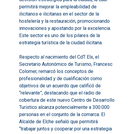
permitirá mejorar la empleabilidad de
Inicio
ilicitanos e ilicitanas en el sector de la
hostelería y la restauración, promocionando
Presentación
innovaciones y apostando por la excelencia.
Este sector es uno de los pilares de la
Qué es Avalem Territor
Misiones
estrategia turística de la ciudad ilicitana.
Diagnósticos
Publicaciones
Respecto al nacimiento del CdT Elx, el
Objetivos
2016
Infografías
Secretario Autonómico de Turismo, Francesc
Valoración de Proyect
2017
Colomer, remarcó los conceptos de
Infografías 2021
Pactos por el Empl
Experimentales
profesionalidad y de cualificación como
2018
Infografías 2022
LABORA
objetivos de un acuerdo que calificó de
Procesos de Innovaci
2019
“relevante”, destacando que el radio de
Infografías 2023
Territorial
Documentación
cobertura de este nuevo Centro de Desarrollo
2020
Necesidades Formativ
Turístico alcanza potencialmente a 300.000
Audiovisuales
Noticias
2021
personas en el conjunto de la comarca. El
Formación Pactos 202
Información Estadístic
Actualidad
Contacto
Alcalde de Elche señaló que permitirá
2022
Otras Acciones: Histori
“trabajar juntos y cooperar por una estrategia
ODS
Boletines de Noticias