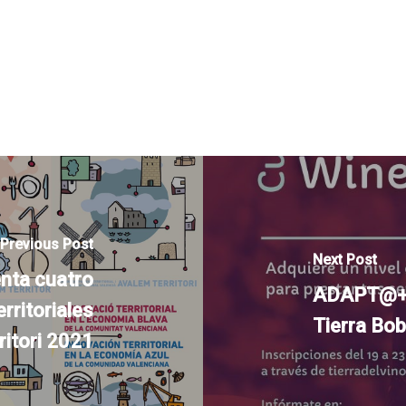
Previous Post
Next Post
nta cuatro
ADAPT@+T 
rritoriales
Tierra Bob
ritori 2021