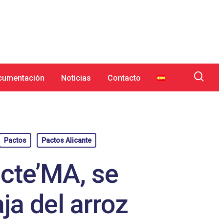
cumentación
Noticias
Contacto
Pactos
Pactos Alicante
acte’MA, se
ja del arroz