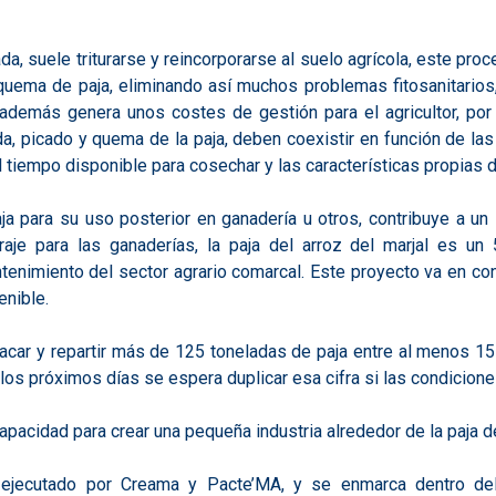
da, suele triturarse y reincorporarse al suelo agrícola, este pro
a quema de paja, eliminando así muchos problemas fitosanitari
además genera unos costes de gestión para el agricultor, por 
ogida, picado y quema de la paja, deben coexistir en función de l
el tiempo disponible para cosechar y las características propias 
 para su uso posterior en ganadería u otros, contribuye a un
aje para las ganaderías, la paja del arroz del marjal es u
tenimiento del sector agrario comarcal. Este proyecto va en c
enible.
car y repartir más de 125 toneladas de paja entre al menos 1
os próximos días se espera duplicar esa cifra si las condicion
apacidad para crear una pequeña industria alrededor de la paja de
 ejecutado por Creama y Pacte’MA, y se enmarca dentro del