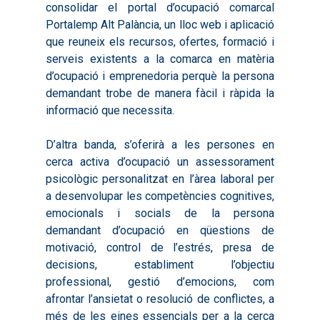
consolidar el portal d’ocupació comarcal
Portalemp Alt Palància, un lloc web i aplicació
que reuneix els recursos, ofertes, formació i
serveis existents a la comarca en matèria
d’ocupació i emprenedoria perquè la persona
Inici
demandant trobe de manera fàcil i ràpida la
informació que necessita.
Presentació
Què és Avalem Territor
Missions
D’altra banda, s’oferirà a les persones en
cerca activa d’ocupació un assessorament
Diagnòstics
Publicacions
psicològic personalitzat en l’àrea laboral per
Objectius
a desenvolupar les competències cognitives,
2016
Infografies
emocionals i socials de la persona
Valoració de Projectes
2017
Infografies 2021
Pactes per l’Ocupa
demandant d’ocupació en qüestions de
Experimentals
motivació, control de l’estrés, presa de
2018
Infografies 2022
LABORA
Processos d’Innovaci
decisions, establiment l’objectiu
2019
Infografies 2023
Territorial
professional, gestió d’emocions, com
Documentació
afrontar l’ansietat o resolució de conflictes, a
2020
Necessitats Formative
Audiovisuals
Noticies
més de les eines essencials per a la cerca