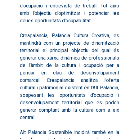
2021
Formació Pactes 2022
d’ocupació i entrevista de treball. Tot això
Informació Estadística
Actualitat
Contacte
amb l’objectiu d’optimitzar i potenciar les
2022
Altres Accions: Histori
ODS
Butlletins de Notícies
seues oportunitats d’ocupabilitat.
2023
2017
Creapalancia, Palància Cultura Creativa, es
Resums Projectes
2024
2018
mantindrà com un projecte de dinamització
Experimentals
Informes Comarcal
2019
territorial el principal objectiu del qual és
generar una xarxa dinàmica de professionals
2020
de l’àmbit de la cultura i ocupació per a
pensar en clau de desenvolupament
comarcal. Creapalancia analitza l’oferta
cultural i patrimonial existent en l’Alt Palància,
sospesant les oportunitats d’ocupació i
desenvolupament territorial que es poden
generar comptant amb la cultura com a eix
central.
Alt Palància Sostenible incidirà també en la